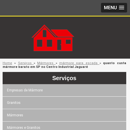
MENU
Home
»
Serviços
»
Mármores
»
mármore para escada
»
quanto custa
mármore barato em SP no Centro Industrial Jaguaré
Serviços
Empresas de Mármore
Granitos
Mármores
Mármores e Granitos