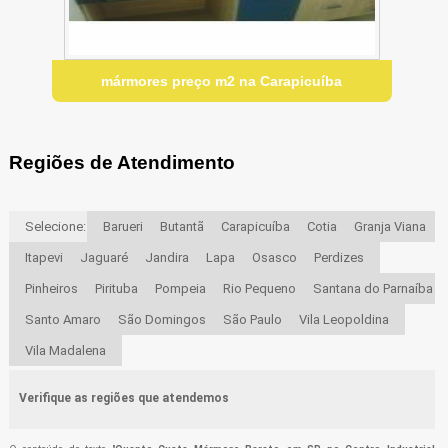
mármores preço m2 na Carapicuíba
Regiões de Atendimento
Selecione:
Barueri
Butantã
Carapicuíba
Cotia
Granja Viana
Itapevi
Jaguaré
Jandira
Lapa
Osasco
Perdizes
Pinheiros
Pirituba
Pompeia
Rio Pequeno
Santana do Parnaíba
Santo Amaro
São Domingos
São Paulo
Vila Leopoldina
Vila Madalena
Verifique as regiões que atendemos