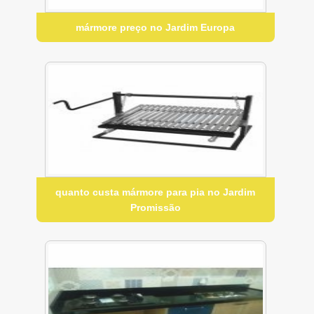
mármore preço no Jardim Europa
quanto custa mármore para pia no Jardim
Promissão