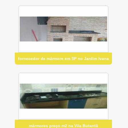
fornecedor de mármore em SP no Jardim Ivana
mármores preço m2 na Vila Butantã