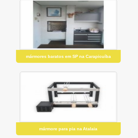
mármores baratos em SP na Carapicuíba
mármore para pia na Atalaia