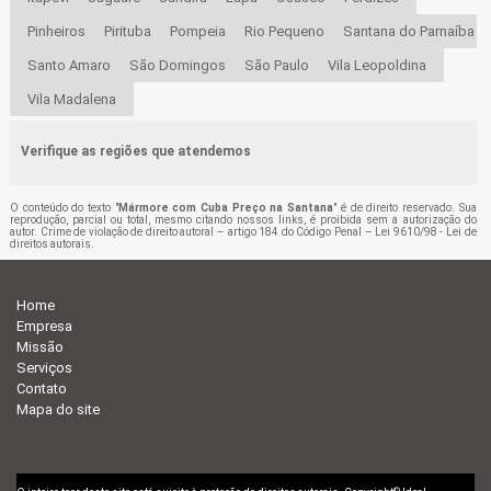
Pinheiros
Pirituba
Pompeia
Rio Pequeno
Santana do Parnaíba
Santo Amaro
São Domingos
São Paulo
Vila Leopoldina
Vila Madalena
Verifique as regiões que atendemos
O conteúdo do texto "
Mármore com Cuba Preço na Santana
" é de direito reservado. Sua
reprodução, parcial ou total, mesmo citando nossos links, é proibida sem a autorização do
autor. Crime de violação de direito autoral – artigo 184 do Código Penal –
Lei 9610/98 - Lei de
direitos autorais
.
Home
Empresa
Missão
Serviços
Contato
Mapa do site
©