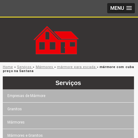
MENU
Home
»
Serviços
»
Mármores
»
mármore para escada
»
mármore com cuba
preço na Santana
Serviços
Empresas de Mármore
Granitos
Mármores
Mármores e Granitos