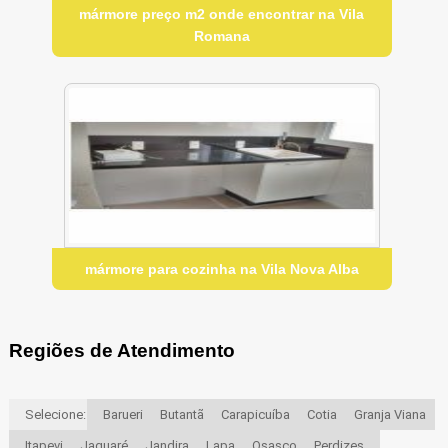
mármore preço m2 onde encontrar na Vila
Romana
mármore para cozinha na Vila Nova Alba
Regiões de Atendimento
Selecione:
Barueri
Butantã
Carapicuíba
Cotia
Granja Viana
Itapevi
Jaguaré
Jandira
Lapa
Osasco
Perdizes