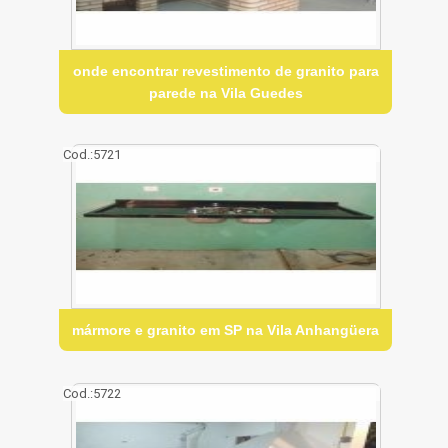
onde encontrar revestimento de granito para
parede na Vila Guedes
Cod.:
5721
mármore e granito em SP na Vila Anhangüera
Cod.:
5722