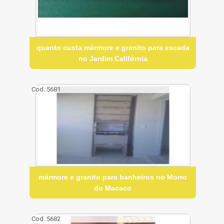
quanto custa mármore e granito para escada
no Jardim Califórnia
Cod.:
5681
mármore e granito para banheiros no Morro
do Macaco
Cod.:
5682