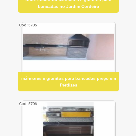
bancadas no Jardim Cordeiro
Cod.:
5705
mármores e granitos para bancadas preço em
Perdizes
Cod.:
5706