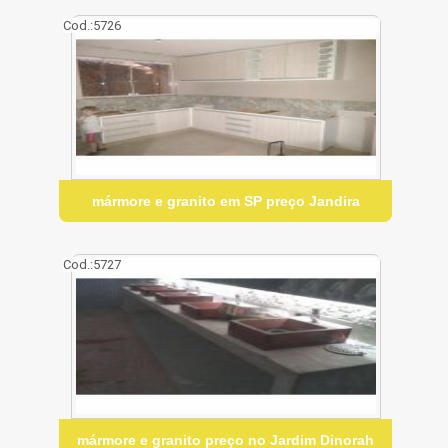
Cod.:
5726
mármore e granito em SP preço Jandira
Cod.:
5727
mármore e granito preço no Jardim Dinorah