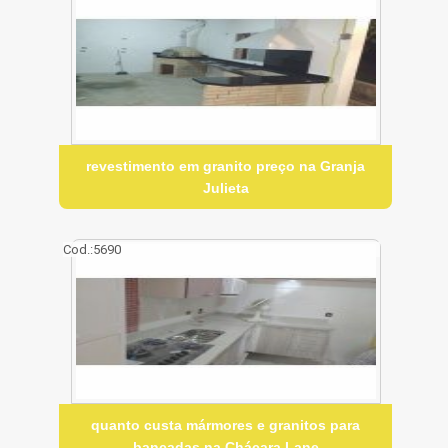
revestimento em granito preço na Granja
Julieta
Cod.:
5690
quanto custa mármores e granitos para
bancadas na Chácara Lane