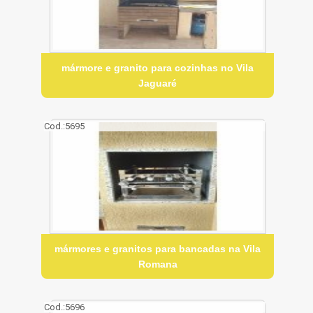
mármore e granito para cozinhas no Vila
Jaguaré
Cod.:
5695
mármores e granitos para bancadas na Vila
Romana
Cod.:
5696