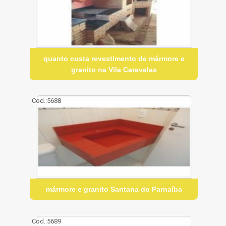
quanto custa revestimento de mármore e
granito na Vila Caravelas
Cod.:
5688
mármore e granito Santana do Parnaíba
Cod.:
5689