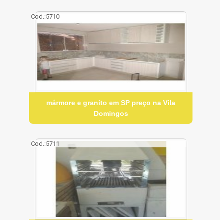
Cod.:
5710
mármore e granito em SP preço na Vila
Domingos
Cod.:
5711