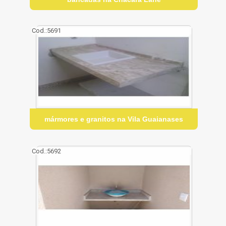
Cod.:
5691
mármores e granitos na Vila Guaianases
Cod.:
5692