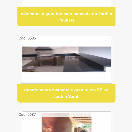
mármores e granitos para bancada no Jardim
Paulista
Cod.:
5686
quanto custa mármore e granito em SP no
Jardim Sarah
Cod.:
5687