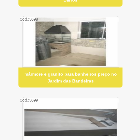
Cod.:
5698
mármore e granito para banheiros preço no
Jardim das Bandeiras
Cod.:
5699