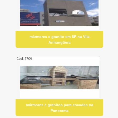
mármores e granito em SP na Vila
Anhangüera
Cod.:
5709
mármores e granitos para escadas na
Panorama