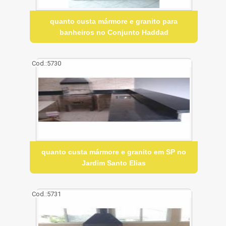
quanto custa mármore e granito para
banheiros no Conjunto Haddad
Cod.:
5730
quanto custa mármore e granito em SP no
Jardim Santo Elias
Cod.:
5731