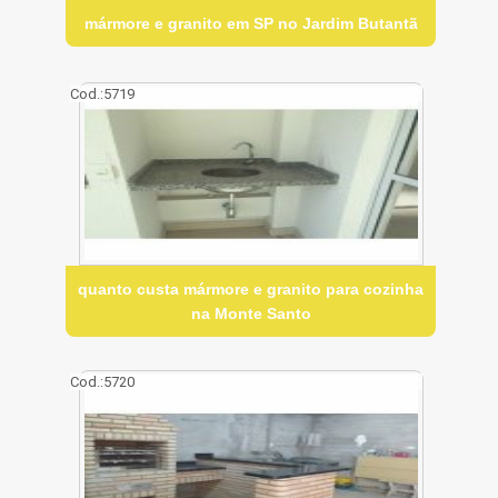
mármore e granito em SP no Jardim Butantã
Cod.:
5719
quanto custa mármore e granito para cozinha
na Monte Santo
Cod.:
5720