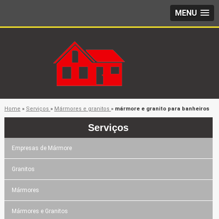
MENU
Home
»
Serviços
»
Mármores e granitos
»
mármore e granito para banheiros
Serviços
Empresas de Mármore
Granitos
Mármores
Mármores e Granitos