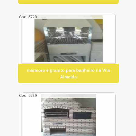
Cod.:
5728
mármore e granito para banheiro na Vila
Almeida
Cod.:
5729