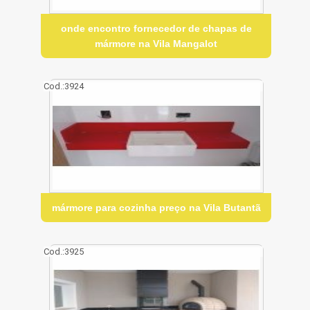
onde encontro fornecedor de chapas de
mármore na Vila Mangalot
Cod.:
3924
mármore para cozinha preço na Vila Butantã
Cod.:
3925