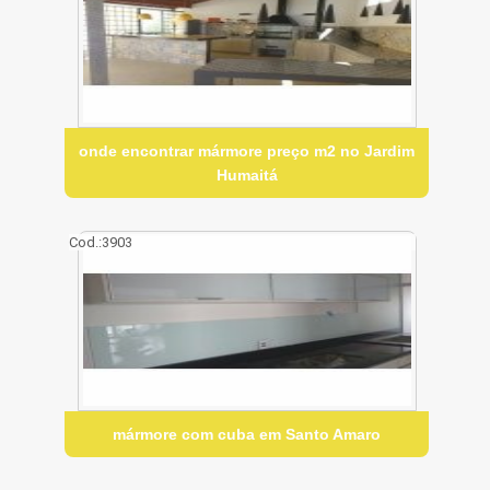
onde encontrar mármore preço m2 no Jardim
Humaitá
Cod.:
3903
mármore com cuba em Santo Amaro