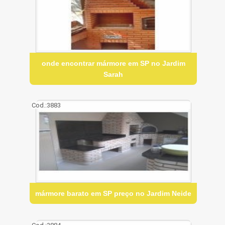
onde encontrar mármore em SP no Jardim
Sarah
Cod.:
3883
mármore barato em SP preço no Jardim Neide