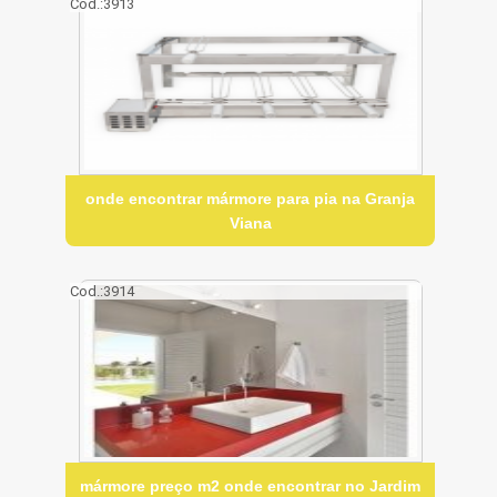
Cod.:
3913
onde encontrar mármore para pia na Granja
Viana
Cod.:
3914
mármore preço m2 onde encontrar no Jardim