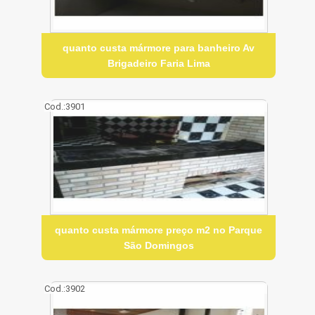
quanto custa mármore para banheiro Av
Brigadeiro Faria Lima
Cod.:
3901
quanto custa mármore preço m2 no Parque
São Domingos
Cod.:
3902