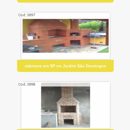
Cod.:
3897
mármore em SP no Jardim São Domingos
Cod.:
3898