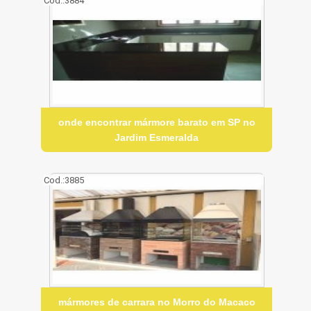
Cod.:
3884
onde encontrar mármore barato em SP no
Jardim Esmeralda
Cod.:
3885
mármores de carrara no Morro do Macaco