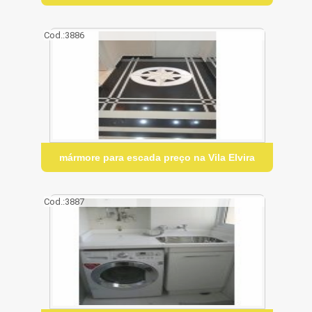
Cod.:
3886
mármore para escada preço na Vila Elvira
Cod.:
3887