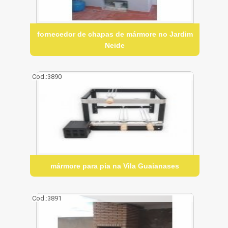
fornecedor de chapas de mármore no Jardim
Neide
Cod.:
3890
mármore para pia na Vila Guaianases
Cod.:
3891