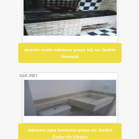
quanto custa mármore preço m2 no Jardim
Humaitá
Cod.:
3921
mármore para banheiro preço no Jardim
Cedro do Líbano