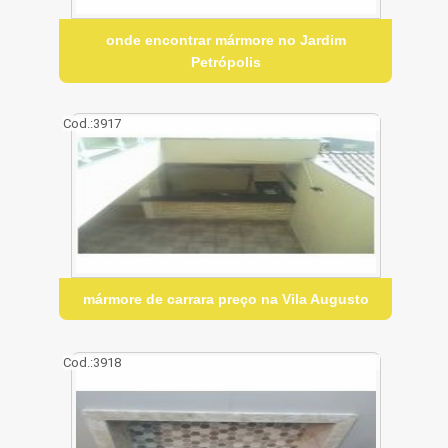
onde encontrar mármore no Jardim
Petrópolis
Cod.:
3917
mármore de carrara preço na Vila Augusto
Cod.:
3918