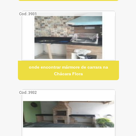
Cod.:
3931
onde encontrar mármore de carrara na
Chácara Flora
Cod.:
3932