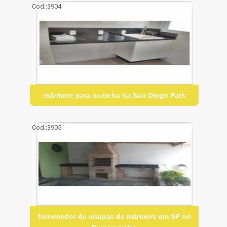
Cod.:
3904
mármore para cozinha na San Diego Park
Cod.:
3905
fornecedor de chapas de mármore em SP no