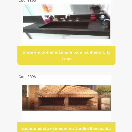
Cod.:
3895
onde encontrar mármore para banheiro City
Lapa
Cod.:
3896
quanto custa mármore no Jardim Esmeralda