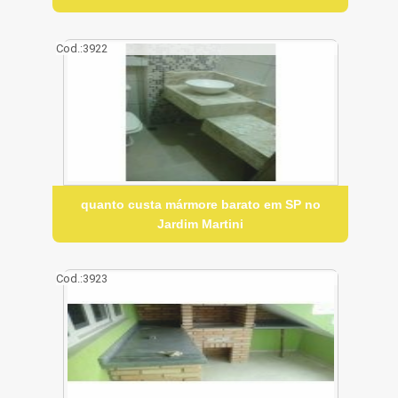
Cod.:
3922
quanto custa mármore barato em SP no
Jardim Martini
Cod.:
3923