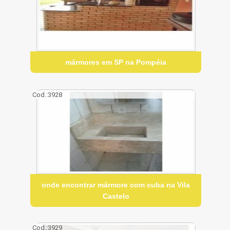
mármores em SP na Pompéia
Cod.:
3928
onde encontrar mármore com cuba na Vila
Castelo
Cod.:
3929