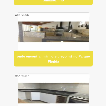
Sumarezinho
Cod.:
3906
onde encontrar mármore preço m2 no Parque
Flórida
Cod.:
3907