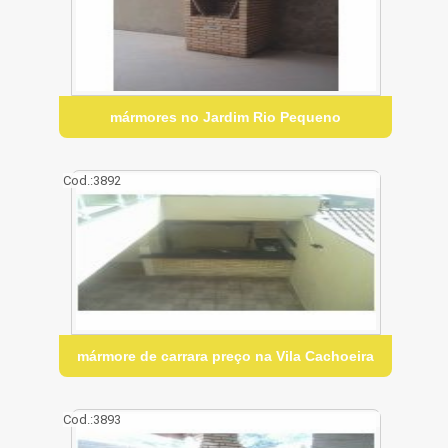
mármores no Jardim Rio Pequeno
Cod.:
3892
mármore de carrara preço na Vila Cachoeira
Cod.:
3893