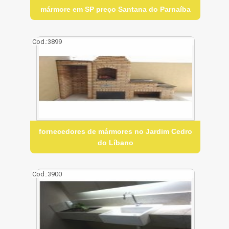
mármore em SP preço Santana do Parnaíba
Cod.:
3899
fornecedores de mármores no Jardim Cedro
do Líbano
Cod.:
3900