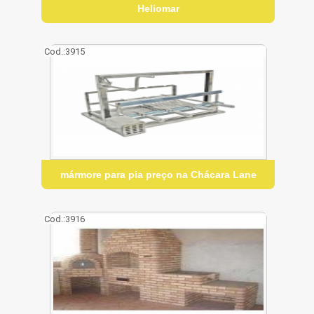
Heliomar
Cod.:
3915
mármore para pia preço na Chácara Lane
Cod.:
3916