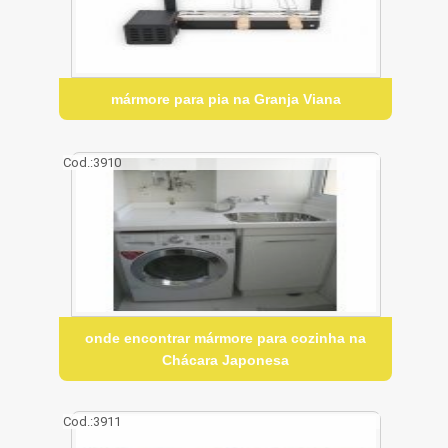
mármore para pia na Granja Viana
Cod.:
3910
onde encontrar mármore para cozinha na
Chácara Japonesa
Cod.:
3911