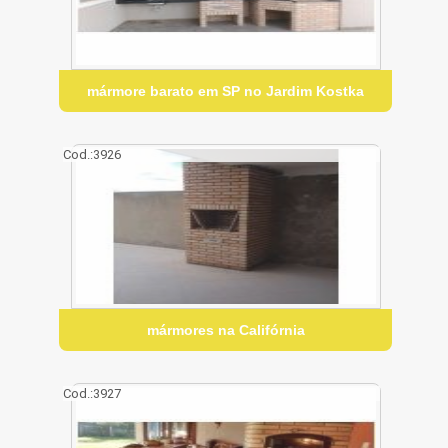
mármore barato em SP no Jardim Kostka
Cod.:
3926
mármores na Califórnia
Cod.:
3927