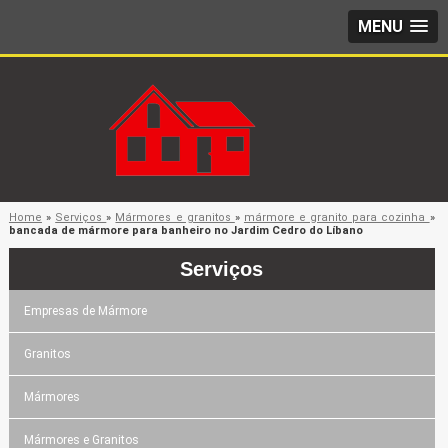
MENU
Home
»
Serviços
»
Mármores e granitos
»
mármore e granito para cozinha
»
bancada de mármore para banheiro no Jardim Cedro do Líbano
Serviços
Empresas de Mármore
Granitos
Mármores
Mármores e Granitos