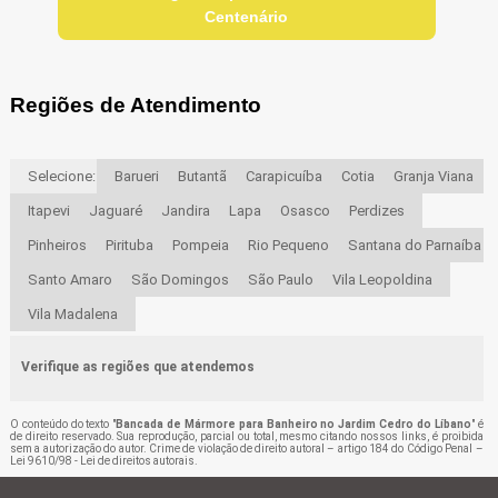
Centenário
Regiões de Atendimento
Selecione:
Barueri
Butantã
Carapicuíba
Cotia
Granja Viana
Itapevi
Jaguaré
Jandira
Lapa
Osasco
Perdizes
Pinheiros
Pirituba
Pompeia
Rio Pequeno
Santana do Parnaíba
Santo Amaro
São Domingos
São Paulo
Vila Leopoldina
Vila Madalena
Verifique as regiões que atendemos
O conteúdo do texto "
Bancada de Mármore para Banheiro no Jardim Cedro do Líbano
" é
de direito reservado. Sua reprodução, parcial ou total, mesmo citando nossos links, é proibida
sem a autorização do autor. Crime de violação de direito autoral – artigo 184 do Código Penal –
Lei 9610/98 - Lei de direitos autorais
.