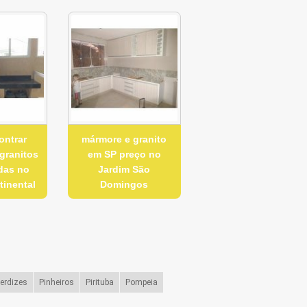
ontrar
mármore e granito
granitos
em SP preço no
das no
Jardim São
tinental
Domingos
erdizes
Pinheiros
Pirituba
Pompeia