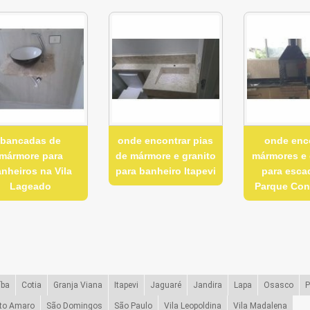
bancadas de
onde encontrar pias
onde enc
mármore para
de mármore e granito
mármores e 
nheiros na Vila
para banheiro Itapevi
para esca
Lageado
Parque Con
íba
Cotia
Granja Viana
Itapevi
Jaguaré
Jandira
Lapa
Osasco
P
to Amaro
São Domingos
São Paulo
Vila Leopoldina
Vila Madalena