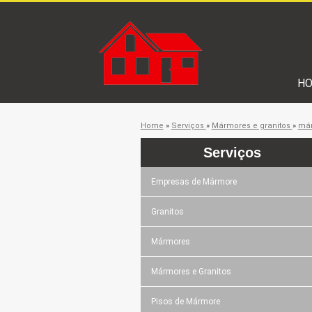
H
Home
»
Serviços
»
Mármores e granitos
»
már
Serviços
Empresas de Mármore
Granitos
Mármores
Mármores e Granitos
Pisos de Mármore