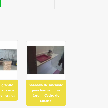
 granito
bancada de mármore
nha preço
para banheiro no
Esmeralda
Jardim Cedro do
Líbano