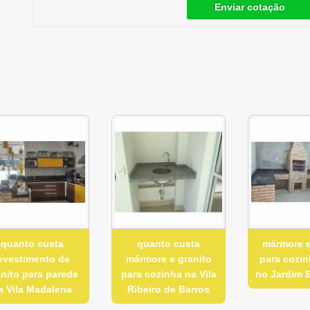
Enviar cotação
quanto custa
quanto custa
mármore e
evestimento de
mármore e granito
para cozi
anito para parede
para cozinha na Vila
no Jardim 
a Vila Madalena
Ribeiro de Barros