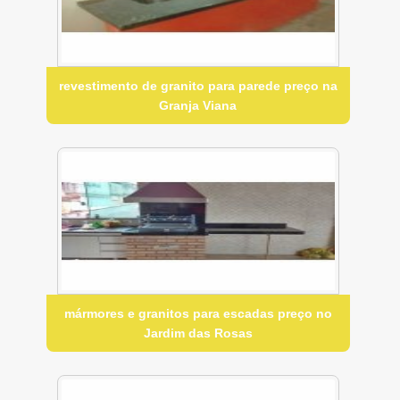
revestimento de granito para parede preço na
Granja Viana
mármores e granitos para escadas preço no
Jardim das Rosas