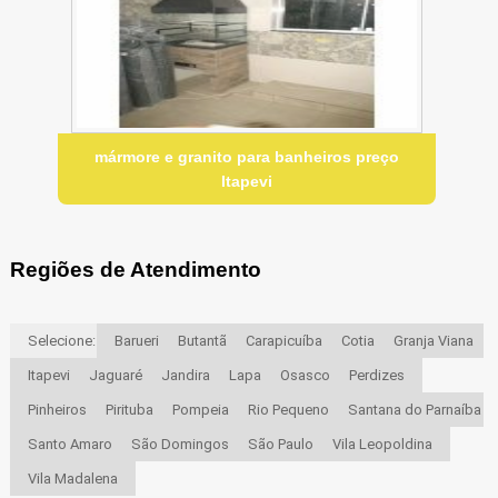
mármore e granito para banheiros preço
Itapevi
Regiões de Atendimento
Selecione:
Barueri
Butantã
Carapicuíba
Cotia
Granja Viana
Itapevi
Jaguaré
Jandira
Lapa
Osasco
Perdizes
Pinheiros
Pirituba
Pompeia
Rio Pequeno
Santana do Parnaíba
Santo Amaro
São Domingos
São Paulo
Vila Leopoldina
Vila Madalena