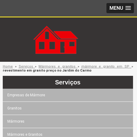
MENU
Home
»
Serviços
»
Mármores e granitos
»
mármore e granito em SP
»
revestimento em granito preço no Jardim do Carmo
Serviços
Empresas de Mármore
Granitos
Mármores
Mármores e Granitos