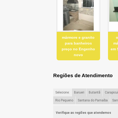
mármore e granito
o
para banheiros
má
preço no Engenho
em S
novo
Regiões de Atendimento
Selecione:
Barueri
Butantã
Carapicu
Rio Pequeno
Santana do Parnaíba
San
Verifique as regiões que atendemos