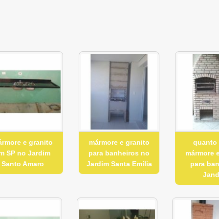
rmore e granito
mármore e granito
quanto
m SP no Jardim
para banheiros no
mármore e
Santo Amaro
Jardim Santa Emília
para ba
Jand