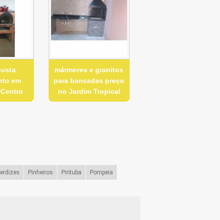
custa
mármores e granitos
nto em
para bancadas preço
 Centro
no Jardim Tropical
erdizes
Pinheiros
Pirituba
Pompeia