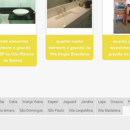
nde encontrar
quanto custa
quanto 
rmore e granito
mármore e granito na
revestime
P na Vila Ribeiro
Vila Anglo Brasileira
granito no
de Barros
íba
Cotia
Granja Viana
Itapevi
Jaguaré
Jandira
Lapa
Osasco
P
to Amaro
São Domingos
São Paulo
Vila Leopoldina
Vila Madalena