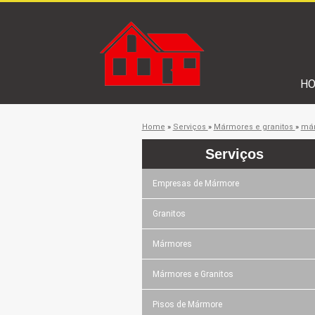
H
Home
»
Serviços
»
Mármores e granitos
»
már
Serviços
Empresas de Mármore
Granitos
Mármores
Mármores e Granitos
Pisos de Mármore