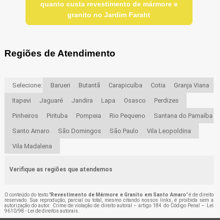
quanto custa revestimento de mármore e
granito no Jardim Faraht
Regiões de Atendimento
Selecione:
Barueri
Butantã
Carapicuíba
Cotia
Granja Viana
Itapevi
Jaguaré
Jandira
Lapa
Osasco
Perdizes
Pinheiros
Pirituba
Pompeia
Rio Pequeno
Santana do Parnaíba
Santo Amaro
São Domingos
São Paulo
Vila Leopoldina
Vila Madalena
Verifique as regiões que atendemos
O conteúdo do texto "
Revestimento de Mármore e Granito em Santo Amaro
" é de direito
reservado. Sua reprodução, parcial ou total, mesmo citando nossos links, é proibida sem a
autorização do autor. Crime de violação de direito autoral – artigo 184 do Código Penal –
Lei
9610/98 - Lei de direitos autorais
.