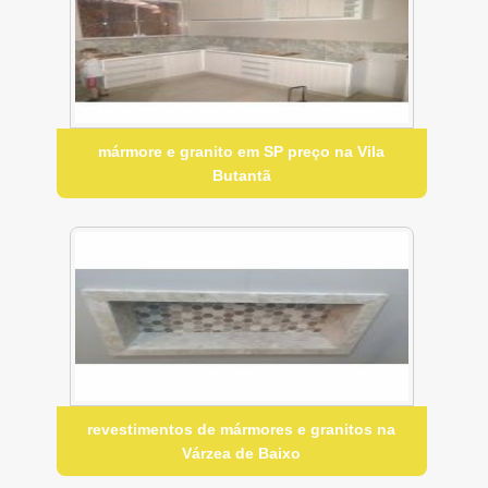
mármore e granito em SP preço na Vila
Butantã
revestimentos de mármores e granitos na
Várzea de Baixo