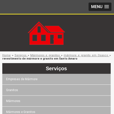
MENU
Home
»
Serviços
»
Mármores e granitos
»
mármore e granito em Osasco
»
revestimento de mármore e granito em Santo Amaro
Serviços
Empresas de Mármore
Granitos
Mármores
Mármores e Granitos