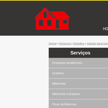
H
Home
»
Serviços
»
Granitos
»
granito para ba
Serviços
Empresas de Mármore
Granitos
Mármores
Mármores e Granitos
Pisos de Mármore