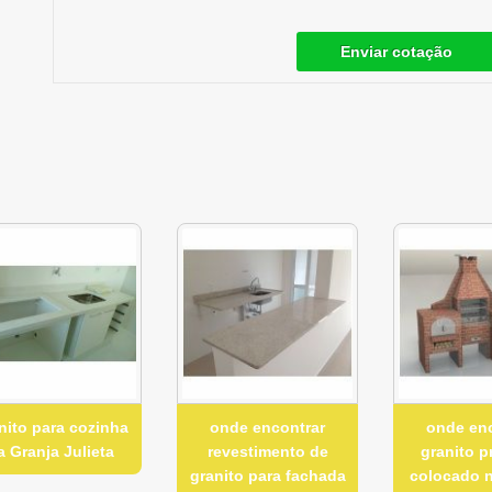
Enviar cotação
nito para cozinha
onde encontrar
onde en
a Granja Julieta
revestimento de
granito 
granito para fachada
colocado 