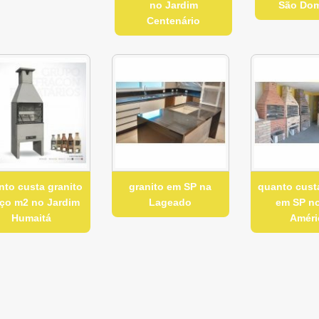
no Jardim
São Do
Centenário
nto custa granito
granito em SP na
quanto cust
ço m2 no Jardim
Lageado
em SP no
Humaitá
Améri