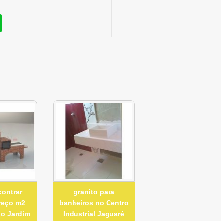
contrar
granito para
preço m2
banheiros no Centro
no Jardim
Industrial Jaguaré