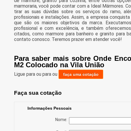
de marmore, granito para cozinha, entre outras opçõ
marmoraria, você pode contar com a Ideal Mármores. C
tirar as suas dúvidas sobre os serviços do ramo, a
profissionais e instalações. Assim, a empresa conquista
que são os maiores objetivos da marca. Executamo
profissional e com excelência, e também oferecemos
citados, como marmore para banheiro e granito para b
contato conosco. Teremos prazer em atender você!
Para saber mais sobre Onde Enco
M2 Colocado na Vila União
Ligue para
ou para
ou
faça uma cotação
Faça sua cotação
Informações Pessoais
Nome: