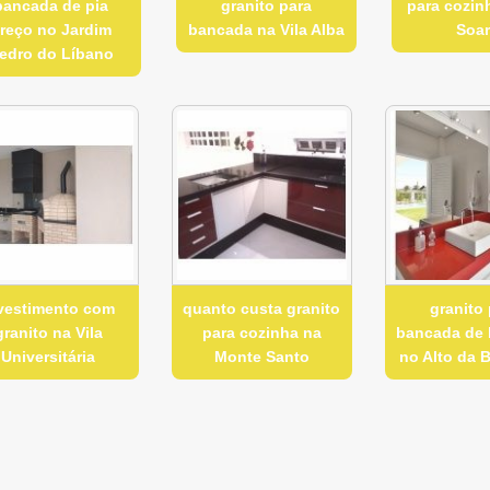
bancada de pia
granito para
para cozinh
reço no Jardim
bancada na Vila Alba
Soa
edro do Líbano
vestimento com
quanto custa granito
granito 
granito na Vila
para cozinha na
bancada de 
Universitária
Monte Santo
no Alto da B