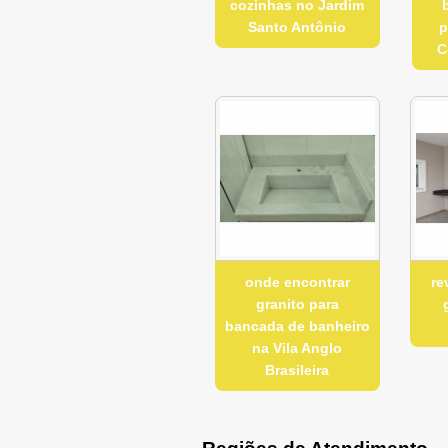
cozinhas no Jardim
Santo Antônio
p
C
onde encontrar
re
granito para
bancada de banheiro
na Vila Anglo
Brasileira