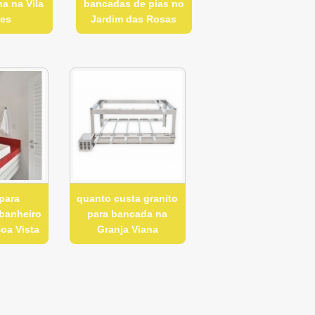
a na Vila
bancadas de pias no
res
Jardim das Rosas
para
quanto custa granito
banheiro
para bancada na
oa Vista
Granja Viana