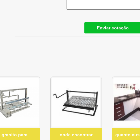
Enviar cotação
granito para
onde encontrar
quanto cus