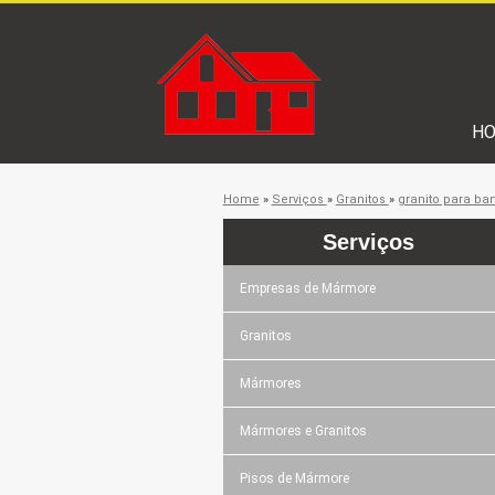
H
Home
»
Serviços
»
Granitos
»
granito para ba
Serviços
Empresas de Mármore
Granitos
Mármores
Mármores e Granitos
Pisos de Mármore