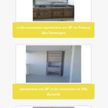
onde encontrar marmoraria em SP no Parque
São Domingos
marmoraria em SP onde encontrar na Vila
Butantã