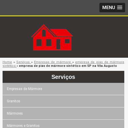
MENU
Home
»
Serviços
»
Empresas de mármore
»
empresa de pias de mármore
sintético
»
empresa de pias de mármore sintético em SP na Vila Augusto
Serviços
Empresas de Mármore
Granitos
Mármores
Mármores e Granitos