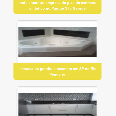
onde encontro empresa de pias de mármore
sintético no Parque São George
empresa de granito e mármore em SP no Rio
Pequeno