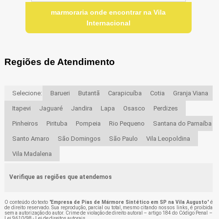
marmoraria onde encontrar na Vila
Internacional
Regiões de Atendimento
Selecione:
Barueri
Butantã
Carapicuíba
Cotia
Granja Viana
Itapevi
Jaguaré
Jandira
Lapa
Osasco
Perdizes
Pinheiros
Pirituba
Pompeia
Rio Pequeno
Santana do Parnaíba
Santo Amaro
São Domingos
São Paulo
Vila Leopoldina
Vila Madalena
Verifique as regiões que atendemos
O conteúdo do texto "
Empresa de Pias de Mármore Sintético em SP na Vila Augusto
" é
de direito reservado. Sua reprodução, parcial ou total, mesmo citando nossos links, é proibida
sem a autorização do autor. Crime de violação de direito autoral – artigo 184 do Código Penal –
Lei 9610/98 - Lei de direitos autorais
.