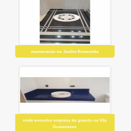
marmorarias no Jardim Esmeralda
onde encontro empresa de granito na Vila
Guaianases