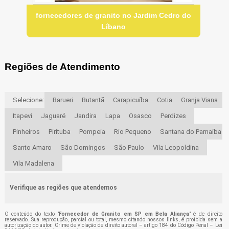
fornecedores de granito no Jardim Cedro do
Líbano
Regiões de Atendimento
Selecione:
Barueri
Butantã
Carapicuíba
Cotia
Granja Viana
Itapevi
Jaguaré
Jandira
Lapa
Osasco
Perdizes
Pinheiros
Pirituba
Pompeia
Rio Pequeno
Santana do Parnaíba
Santo Amaro
São Domingos
São Paulo
Vila Leopoldina
Vila Madalena
Verifique as regiões que atendemos
O conteúdo do texto "
Fornecedor de Granito em SP em Bela Aliança
" é de direito
reservado. Sua reprodução, parcial ou total, mesmo citando nossos links, é proibida sem a
autorização do autor. Crime de violação de direito autoral – artigo 184 do Código Penal –
Lei