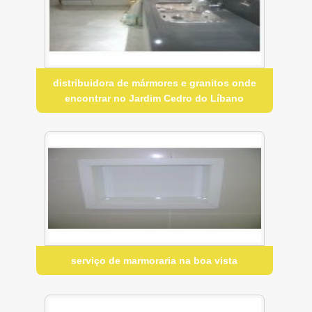
distribuidora de mármores e granitos onde
encontrar no Jardim Cedro do Líbano
serviço de marmoraria na boa vista