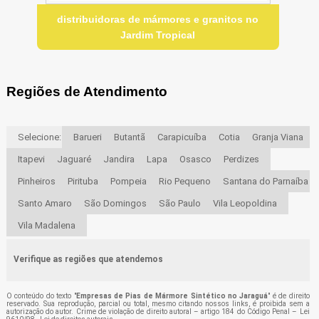
distribuidoras de mármores e granitos no
Jardim Tropical
Regiões de Atendimento
Selecione:
Barueri
Butantã
Carapicuíba
Cotia
Granja Viana
Itapevi
Jaguaré
Jandira
Lapa
Osasco
Perdizes
Pinheiros
Pirituba
Pompeia
Rio Pequeno
Santana do Parnaíba
Santo Amaro
São Domingos
São Paulo
Vila Leopoldina
Vila Madalena
Verifique as regiões que atendemos
O conteúdo do texto "
Empresas de Pias de Mármore Sintético no Jaraguá
" é de direito
reservado. Sua reprodução, parcial ou total, mesmo citando nossos links, é proibida sem a
autorização do autor. Crime de violação de direito autoral – artigo 184 do Código Penal –
Lei