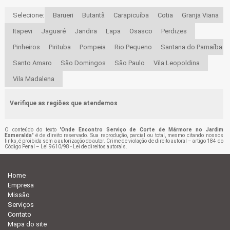
Selecione:
Barueri
Butantã
Carapicuíba
Cotia
Granja Viana
Itapevi
Jaguaré
Jandira
Lapa
Osasco
Perdizes
Pinheiros
Pirituba
Pompeia
Rio Pequeno
Santana do Parnaíba
Santo Amaro
São Domingos
São Paulo
Vila Leopoldina
Vila Madalena
Verifique as regiões que atendemos
O conteúdo do texto "
Onde Encontro Serviço de Corte de Mármore no Jardim
Esmeralda
" é de direito reservado. Sua reprodução, parcial ou total, mesmo citando nossos
links, é proibida sem a autorização do autor. Crime de violação de direito autoral – artigo 184 do
Código Penal –
Lei 9610/98 - Lei de direitos autorais
.
Home
Empresa
Missão
Serviços
Contato
Mapa do site