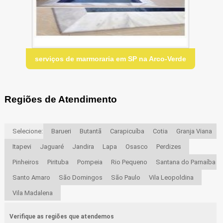
serviços de marmoraria em SP na Arco-Verde
Regiões de Atendimento
Selecione:
Barueri
Butantã
Carapicuíba
Cotia
Granja Viana
Itapevi
Jaguaré
Jandira
Lapa
Osasco
Perdizes
Pinheiros
Pirituba
Pompeia
Rio Pequeno
Santana do Parnaíba
Santo Amaro
São Domingos
São Paulo
Vila Leopoldina
Vila Madalena
Verifique as regiões que atendemos