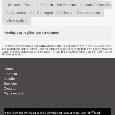
Pinheiros
Pirituba
Pompeia
Rio Pequeno
Santana do Parnaíba
Santo Amaro
São Domingos
São Paulo
Vila Leopoldina
Vila Madalena
Verifique as regiões que atendemos
O conteúdo do texto "
Onde Encontro Marmoraria no Engenho Novo
" é de direito reservado.
Sua reprodução, parcial ou total, mesmo citando nossos links, é proibida sem a autorização do
autor. Crime de violação de direito autoral – artigo 184 do Código Penal –
Lei 9610/98 - Lei de
direitos autorais
.
Home
Empresa
Missão
Serviços
Contato
Mapa do site
©
O inteiro teor deste site está sujeito à proteção de direitos autorais. Copyright
Ideal