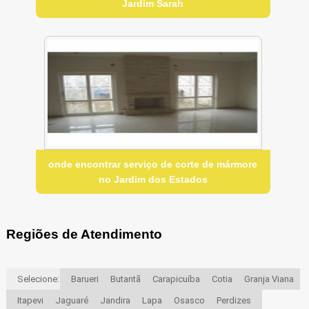
Jardim Sarah
onde encontrar serviço de corte de mármore
no Jardim dos Estados
Regiões de Atendimento
Selecione:
Barueri
Butantã
Carapicuíba
Cotia
Granja Viana
Itapevi
Jaguaré
Jandira
Lapa
Osasco
Perdizes