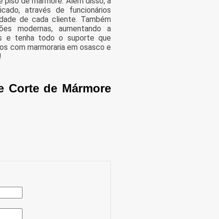
e piso de marmore. Além disso, a
ado, através de funcionários
idade de cada cliente. Também
ações modernas, aumentando a
is e tenha todo o suporte que
amos com marmoraria em osasco e
!
de Corte de Mármore