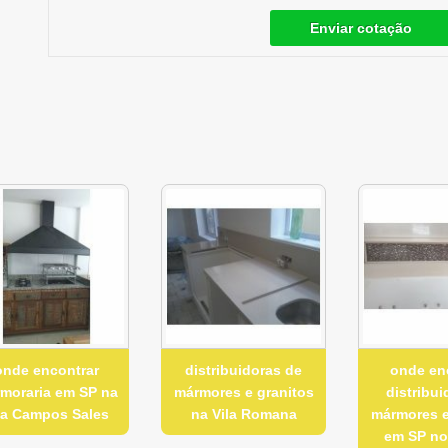
Enviar cotação
onde encontrar
distribuidoras de
onde en
moraria em SP na
mármores e granitos
distribui
la Campos Sales
na Vila Romana
mármores e
em SP no