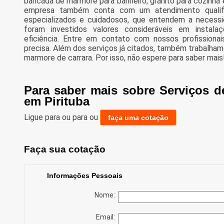
bancada de marmore para banheiro, granito para cozinha 
empresa também conta com um atendimento qualific
especializados e cuidadosos, que entendem a necess
foram investidos valores consideráveis em instal
eficiência. Entre em contato com nossos profissiona
precisa. Além dos serviços já citados, também trabalh
marmore de carrara. Por isso, não espere para saber mais
Para saber mais sobre Serviços 
em Pirituba
Ligue para
ou para
ou
faça uma cotação
Faça sua cotação
Informações Pessoais
Nome:
Email: