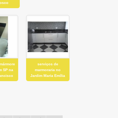
osco
 mármore
serviços de
em SP na
marmoraria no
rancisco
Jardim Maria Emília