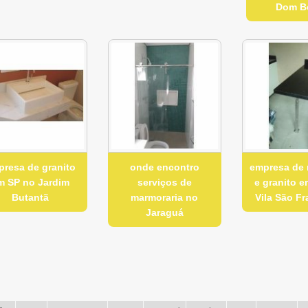
Dom B
presa de granito
onde encontro
empresa de
m SP no Jardim
serviços de
e granito 
Butantã
marmoraria no
Vila São F
Jaraguá