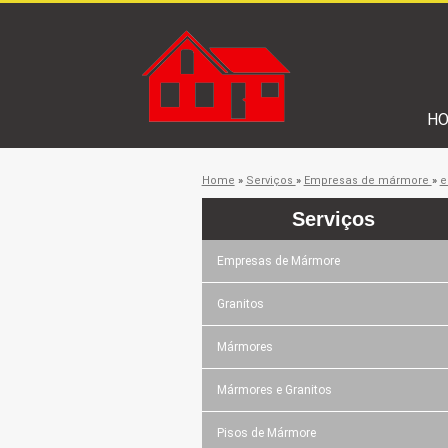
H
Home
»
Serviços
»
Empresas de mármore
»
e
Serviços
Empresas de Mármore
Granitos
Mármores
Mármores e Granitos
Pisos de Mármore