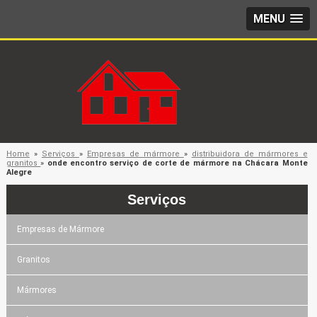
MENU
Home
»
Serviços
»
Empresas de mármore
»
distribuidora de mármores e
granitos
»
onde encontro serviço de corte de mármore na Chácara Monte
Alegre
Serviços
Empresas de Mármore
Granitos
Mármores