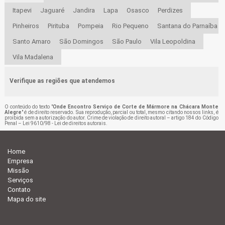
Itapevi
Jaguaré
Jandira
Lapa
Osasco
Perdizes
Pinheiros
Pirituba
Pompeia
Rio Pequeno
Santana do Parnaíba
Santo Amaro
São Domingos
São Paulo
Vila Leopoldina
Vila Madalena
Verifique as regiões que atendemos
O conteúdo do texto "
Onde Encontro Serviço de Corte de Mármore na Chácara Monte
Alegre
" é de direito reservado. Sua reprodução, parcial ou total, mesmo citando nossos links, é
proibida sem a autorização do autor. Crime de violação de direito autoral – artigo 184 do Código
Penal –
Lei 9610/98 - Lei de direitos autorais
.
Home
Empresa
Missão
Serviços
Contato
Mapa do site