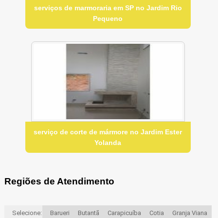
serviços de marmoraria em SP no Jardim Rio
Pequeno
serviço de corte de mármore no Jardim Ester
Yolanda
Regiões de Atendimento
Selecione:
Barueri
Butantã
Carapicuíba
Cotia
Granja Viana