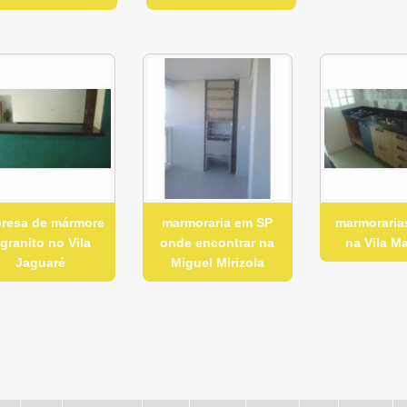
resa de mármore
marmoraria em SP
marmoraria
 granito no Vila
onde encontrar na
na Vila Ma
Jaguaré
Miguel Mirizola