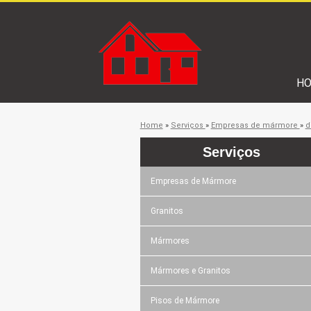
H
Home
»
Serviços
»
Empresas de mármore
»
d
Serviços
Empresas de Mármore
Granitos
Mármores
Mármores e Granitos
Pisos de Mármore