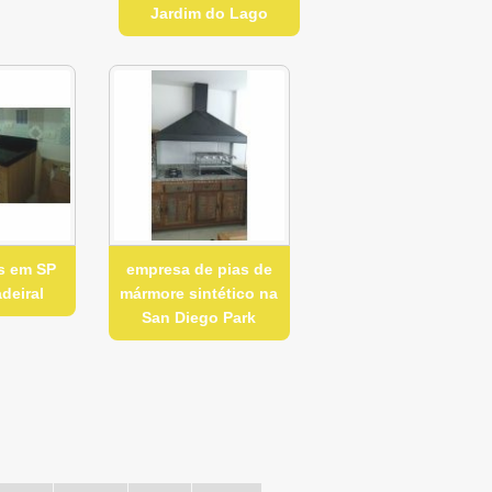
Jardim do Lago
s em SP
empresa de pias de
deiral
mármore sintético na
San Diego Park