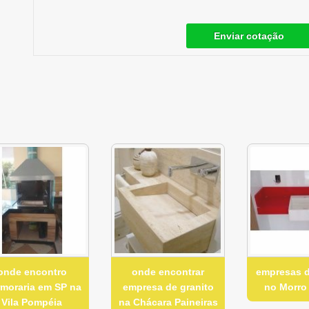
Enviar cotação
onde encontro
onde encontrar
empresas d
moraria em SP na
empresa de granito
no Morro
Vila Pompéia
na Chácara Paineiras