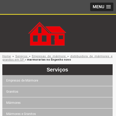
MENU
Home
»
Serviços
»
Empresas de mármore
»
distribuidora de mármores e
granitos em SP
»
marmorarias no Engenho novo
Serviços
Empresas de Mármore
Granitos
Mármores
Mármores e Granitos