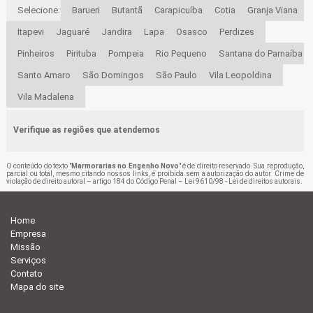
Selecione:
Barueri
Butantã
Carapicuíba
Cotia
Granja Viana
Itapevi
Jaguaré
Jandira
Lapa
Osasco
Perdizes
Pinheiros
Pirituba
Pompeia
Rio Pequeno
Santana do Parnaíba
Santo Amaro
São Domingos
São Paulo
Vila Leopoldina
Vila Madalena
Verifique as regiões que atendemos
O conteúdo do texto "
Marmorarias no Engenho Novo
" é de direito reservado. Sua reprodução,
parcial ou total, mesmo citando nossos links, é proibida sem a autorização do autor. Crime de
violação de direito autoral – artigo 184 do Código Penal –
Lei 9610/98 - Lei de direitos autorais
.
Home
Empresa
Missão
Serviços
Contato
Mapa do site