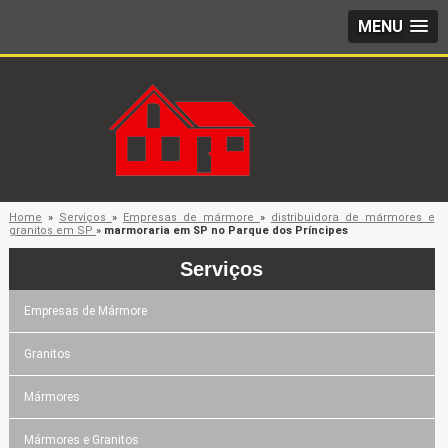
MENU
Home
»
Serviços
»
Empresas de mármore
»
distribuidora de mármores e
granitos em SP
»
marmoraria em SP no Parque dos Príncipes
Serviços
Empresas de Mármore
Granitos
Mármores
Mármores e Granitos