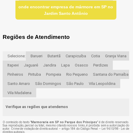
onde encontrar empresa de mármore em SP no
Jardim Santo Antônio
Regiões de Atendimento
Selecione:
Barueri
Butantã
Carapicuíba
Cotia
Granja Viana
Itapevi
Jaguaré
Jandira
Lapa
Osasco
Perdizes
Pinheiros
Pirituba
Pompeia
Rio Pequeno
Santana do Parnaíba
Santo Amaro
São Domingos
São Paulo
Vila Leopoldina
Vila Madalena
Verifique as regiões que atendemos
O conteúdo do texto "
Marmoraria em SP no Parque dos Príncipes
" é de direito reservado.
Sua reprodução, parcial ou total, mesmo citando nossos links, é proibida sem a autorização do
autor. Crime de violação de direito autoral – artigo 184 do Código Penal –
Lei 9610/98 - Lei de
direitos autorais
.