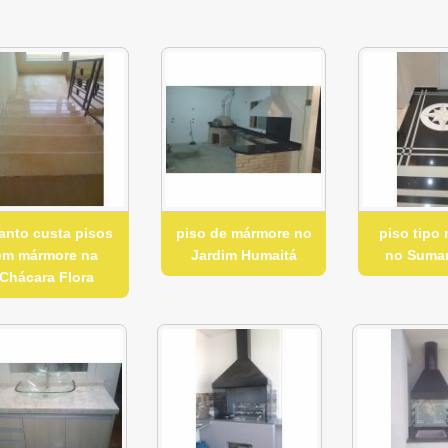
anto custa pisos
piso de mármore no
piso tipo
em mármore na
Jardim Humaitá
no Suma
Chácara Flora