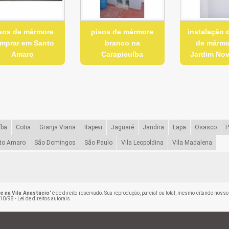
sos de mármore
pisos de mármore
instalação 
mprar em Santo
branco na
de mármo
Amaro
Carapicuíba
Jardim Nov
íba
Cotia
Granja Viana
Itapevi
Jaguaré
Jandira
Lapa
Osasco
P
to Amaro
São Domingos
São Paulo
Vila Leopoldina
Vila Madalena
e na Vila Anastácio
" é de direito reservado. Sua reprodução, parcial ou total, mesmo citando nosso
10/98 - Lei de direitos autorais
.