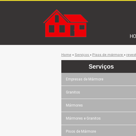
H
Home
»
Serviços
»
Pisos de mármore
»
reves
Serviços
Empresas de Mármore
Granitos
Mármores
Mármores e Granitos
Pisos de Mármore