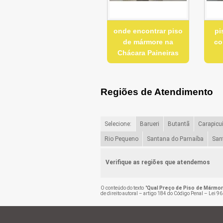
onde encontrar piso
pi
de mármore na
co
Chácara Paineiras
Regiões de Atendimento
Selecione:
Barueri
Butantã
Carapicu
Rio Pequeno
Santana do Parnaíba
San
Verifique as regiões que atendemos
O conteúdo do texto "
Qual Preço de Piso de Mármor
de direito autoral – artigo 184 do Código Penal –
Lei 96