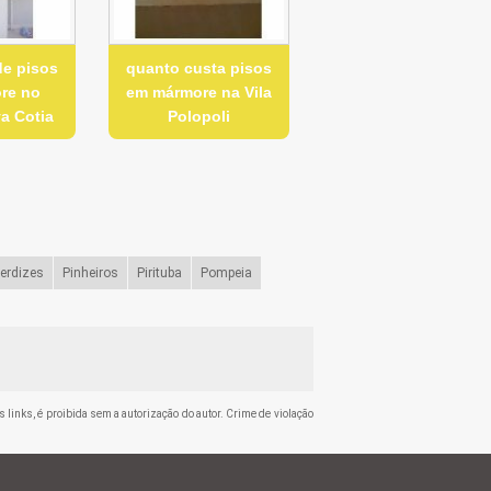
de pisos
quanto custa pisos
re no
em mármore na Vila
a Cotia
Polopoli
erdizes
Pinheiros
Pirituba
Pompeia
s links, é proibida sem a autorização do autor. Crime de violação