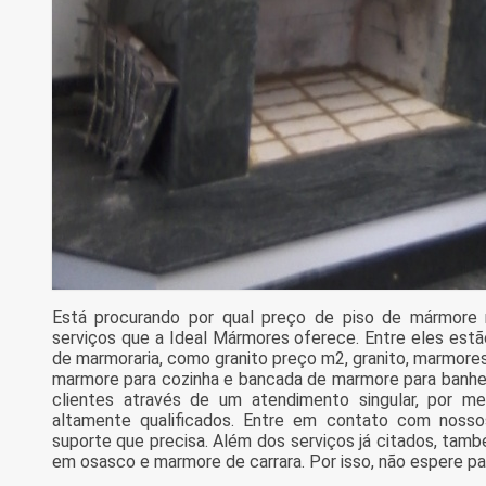
Está procurando por qual preço de piso de mármore 
serviços que a Ideal Mármores oferece. Entre eles es
de marmoraria, como granito preço m2, granito, marmores 
marmore para cozinha e bancada de marmore para banhei
clientes através de um atendimento singular, por mei
altamente qualificados. Entre em contato com nossos
suporte que precisa. Além dos serviços já citados, ta
em osasco e marmore de carrara. Por isso, não espere pa