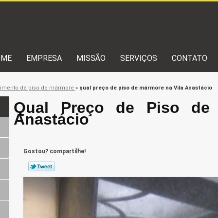
OME
EMPRESA
MISSÃO
SERVIÇOS
CONTATO
timento de piso de mármore
»
qual preço de piso de mármore na Vila Anastácio
Qual Preço de Piso de 
Anastácio
Gostou? compartilhe!