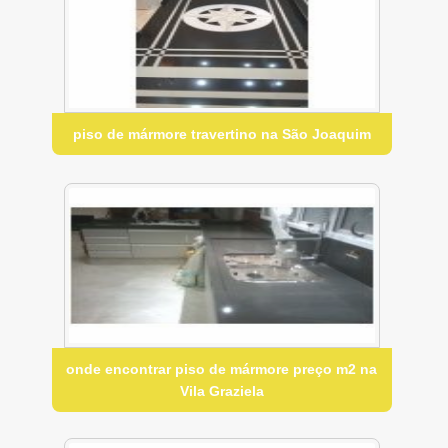
piso de mármore travertino na São Joaquim
onde encontrar piso de mármore preço m2 na
Vila Graziela