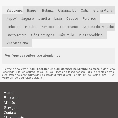
Selecione:
Barueri
Butantã
Carapicuíba
Cotia
Granja Viana
Itapevi
Jaguaré
Jandira
Lapa
Osasco
Perdizes
Pinheiros
Pirituba
Pompeia
Rio Pequeno
Santana do Parnaíba
Santo Amaro
São Domingos
São Paulo
Vila Leopoldina
Vila Madalena
Verifique as regiões que atendemos
O conteúdo do texto "
Onde Encontrar Piso de Mármore na Mirante da Mata
" é de direito
reservado. Sua reprodução, parcial ou total, mesmo citando nossos links, é proibida sem a
autorização do autor. Crime de violação de direito autoral – artigo 184 do Código Penal –
Lei
9610/98 - Lei de direitos autorais
.
Home
Empresa
Missão
Serviços
Contato
Mapa do site