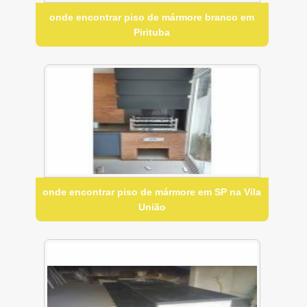
onde encontrar piso de mármore branco em
Pirituba
onde encontrar piso de mármore em SP na Vila
União