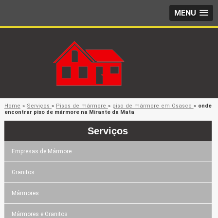
MENU
Home
»
Serviços
»
Pisos de mármore
»
piso de mármore em Osasco
»
onde
encontrar piso de mármore na Mirante da Mata
Serviços
Empresas de Mármore
Granitos
Mármores
Mármores e Granitos