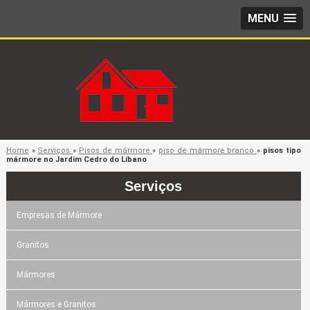
MENU
Home
»
Serviços
»
Pisos de mármore
»
piso de mármore branco
»
pisos tipo
mármore no Jardim Cedro do Líbano
Serviços
Empresas de Mármore
Granitos
Mármores
Mármores e Granitos