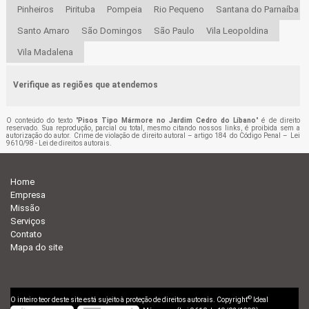
Pinheiros
Pirituba
Pompeia
Rio Pequeno
Santana do Parnaíba
Santo Amaro
São Domingos
São Paulo
Vila Leopoldina
Vila Madalena
Verifique as regiões que atendemos
O conteúdo do texto "
Pisos Tipo Mármore no Jardim Cedro do Líbano
" é de direito
reservado. Sua reprodução, parcial ou total, mesmo citando nossos links, é proibida sem a
autorização do autor. Crime de violação de direito autoral – artigo 184 do Código Penal –
Lei
9610/98 - Lei de direitos autorais
.
Home
Empresa
Missão
Serviços
Contato
Mapa do site
©
O inteiro teor deste site está sujeito à proteção de direitos autorais. Copyright
Ideal