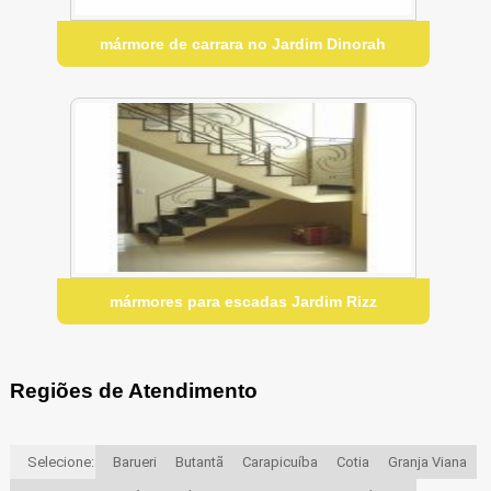
mármore de carrara no Jardim Dinorah
mármores para escadas Jardim Rizz
Regiões de Atendimento
Selecione:
Barueri
Butantã
Carapicuíba
Cotia
Granja Viana