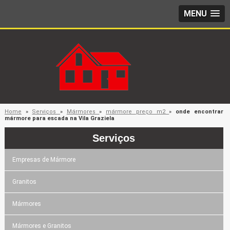
MENU
Home
»
Serviços
»
Mármores
»
mármore preço m2
»
onde encontrar
mármore para escada na Vila Graziela
Serviços
Empresas de Mármore
Granitos
Mármores
Mármores e Granitos