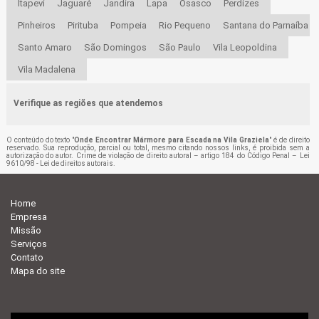
Itapevi
Jaguaré
Jandira
Lapa
Osasco
Perdizes
Pinheiros
Pirituba
Pompeia
Rio Pequeno
Santana do Parnaíba
Santo Amaro
São Domingos
São Paulo
Vila Leopoldina
Vila Madalena
Verifique as regiões que atendemos
O conteúdo do texto "
Onde Encontrar Mármore para Escada na Vila Graziela
" é de direito
reservado. Sua reprodução, parcial ou total, mesmo citando nossos links, é proibida sem a
autorização do autor. Crime de violação de direito autoral – artigo 184 do Código Penal –
Lei
9610/98 - Lei de direitos autorais
.
Home
Empresa
Missão
Serviços
Contato
Mapa do site