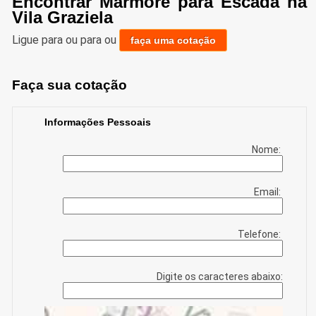
Encontrar Mármore para Escada na
Vila Graziela
Ligue para
ou para
ou
faça uma cotação
Faça sua cotação
Informações Pessoais
Nome:
Email:
Telefone:
Digite os caracteres abaixo: