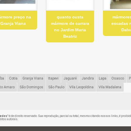
rmore preço na
quanto custa
mármores
Granja Viana
mármore de carrara
escadas n
no Jardim Maria
Dalv
Beatriz
íba
Cotia
Granja Viana
Itapevi
Jaguaré
Jandira
Lapa
Osasco
P
to Amaro
São Domingos
São Paulo
Vila Leopoldina
Vila Madalena
uedes
" é de direito reservado. Sua reprodução, parcial ou total, mesmo citando nossos links, é proibid
eitos autorais
.