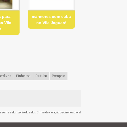
 para
mármores com cuba
a Vila
no Vila Jaguaré
a
erdizes
Pinheiros
Pirituba
Pompeia
a sem a autorização do autor. Crime de violação de direito autoral