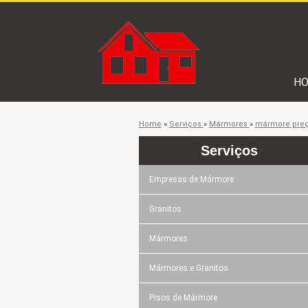
H
Home
»
Serviços
»
Mármores
»
mármore pre
Serviços
Empresas de Mármore
Granitos
Mármores
Mármores e Granitos
Pisos de Mármore