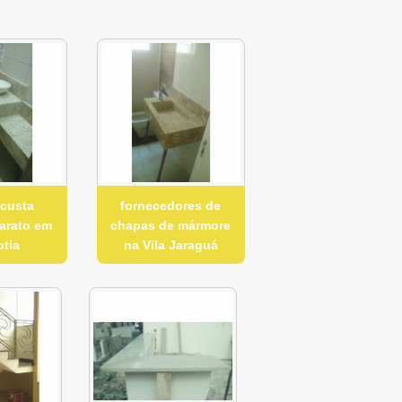
 custa
fornecedores de
arato em
chapas de mármore
otia
na Vila Jaraguá