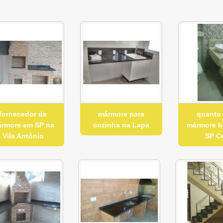
fornecedor de
mármore para
quanto
rmore em SP na
cozinha na Lapa
mármore b
Vila Antônio
SP C