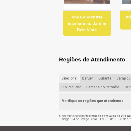
onde encontrar
má
mármore no Jardim
Bela Vista
Regiões de Atendimento
Selecione:
Barueri
Butantã
Carapicu
Rio Pequeno
Santana do Parnaíba
San
Verifique as regiões que atendemos
O conteúdo do texto "
Mármores com Cuba na Vila G
– artigo 184 do Código Penal –
Lei 9610/98 - Lei de dir