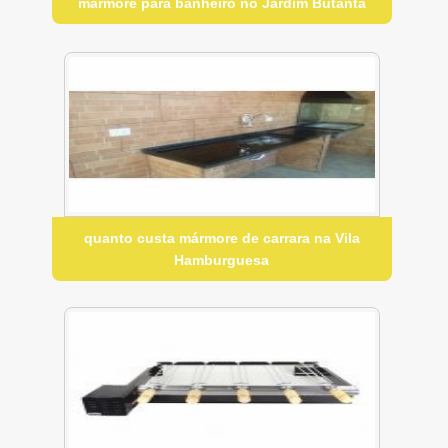
mármore para banheiro no Jardim Butantã
quanto custa mármore de carrara na Vila
Hamburguesa