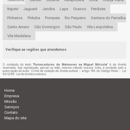
Itapevi
Jaguaré
Jandira
Lapa
Osasco
Perdizes
Pinheiros
Pirituba
Pompeia
Rio Pequeno
Santana do Parnaíba
Santo Amaro
São Domingos
São Paulo
Vila Leopoldina
Vila Madalena
Verifique as regiões que atendemos
O conteúdo do texto "
Fornecedores de Mármores na Miguel Mirizola
" é de direito
reservado. Sua reprodução, parcial ou total, mesmo citando nossos links, é proibida sem a
autorização do autor. Crime de violação de direito autoral – artigo 184 do Código Penal –
Lei
9610/98 - Lei de direitos autorais
.
Home
Empresa
Missão
Serviços
Contato
Mapa do site