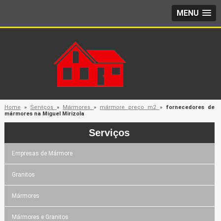
MENU
Home
»
Serviços
»
Mármores
»
mármore preço m2
»
fornecedores de
mármores na Miguel Mirizola
Serviços
Empresas de Mármore
Granitos
Mármores
Mármores e Granitos