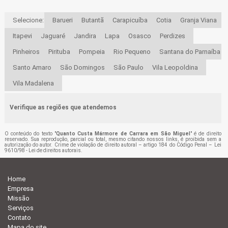
Selecione:
Barueri
Butantã
Carapicuíba
Cotia
Granja Viana
Itapevi
Jaguaré
Jandira
Lapa
Osasco
Perdizes
Pinheiros
Pirituba
Pompeia
Rio Pequeno
Santana do Parnaíba
Santo Amaro
São Domingos
São Paulo
Vila Leopoldina
Vila Madalena
Verifique as regiões que atendemos
O conteúdo do texto "
Quanto Custa Mármore de Carrara em São Miguel
" é de direito
reservado. Sua reprodução, parcial ou total, mesmo citando nossos links, é proibida sem a
autorização do autor. Crime de violação de direito autoral – artigo 184 do Código Penal –
Lei
9610/98 - Lei de direitos autorais
.
Home
Empresa
Missão
Serviços
Contato
Mapa do site