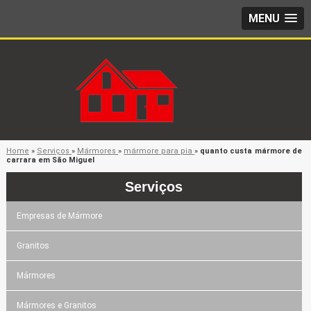
MENU
Home
»
Serviços
»
Mármores
»
mármore para pia
»
quanto custa mármore de
carrara em São Miguel
Serviços
Empresas de Mármore
Granitos
Mármores
Mármores e Granitos