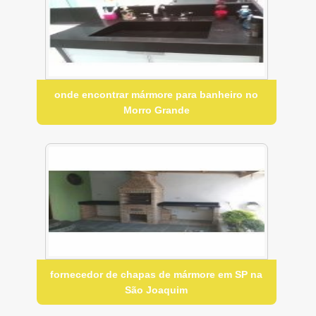
onde encontrar mármore para banheiro no
Morro Grande
fornecedor de chapas de mármore em SP na
São Joaquim