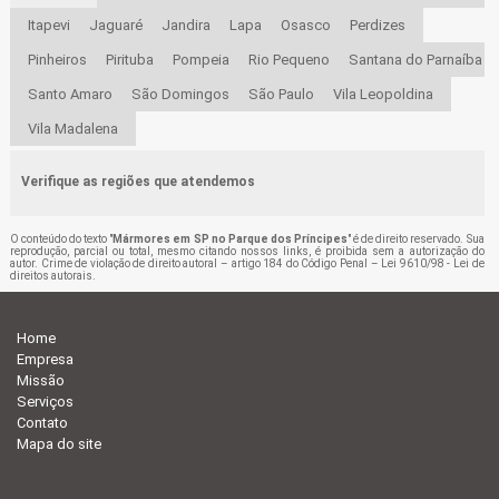
Itapevi
Jaguaré
Jandira
Lapa
Osasco
Perdizes
Pinheiros
Pirituba
Pompeia
Rio Pequeno
Santana do Parnaíba
Santo Amaro
São Domingos
São Paulo
Vila Leopoldina
Vila Madalena
Verifique as regiões que atendemos
O conteúdo do texto "
Mármores em SP no Parque dos Príncipes
" é de direito reservado. Sua
reprodução, parcial ou total, mesmo citando nossos links, é proibida sem a autorização do
autor. Crime de violação de direito autoral – artigo 184 do Código Penal –
Lei 9610/98 - Lei de
direitos autorais
.
Home
Empresa
Missão
Serviços
Contato
Mapa do site