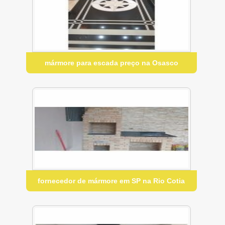
mármore para escada preço na Osasco
fornecedor de mármore em SP na Rio Cotia