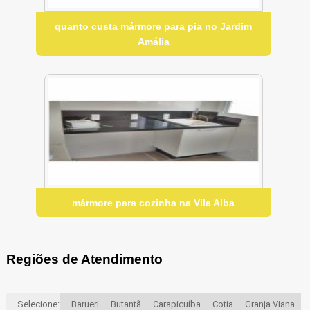
quanto custa mármore para pia no Jardim
Amália
mármore para cozinha na Vila Alba
Regiões de Atendimento
Selecione:
Barueri
Butantã
Carapicuíba
Cotia
Granja Viana