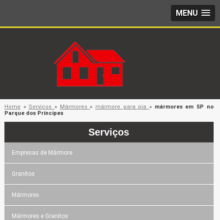
MENU
Home
»
Serviços
»
Mármores
»
mármore para pia
»
mármores em SP no
Parque dos Príncipes
Serviços
Empresas de Mármore
Granitos
Mármores
Mármores e Granitos