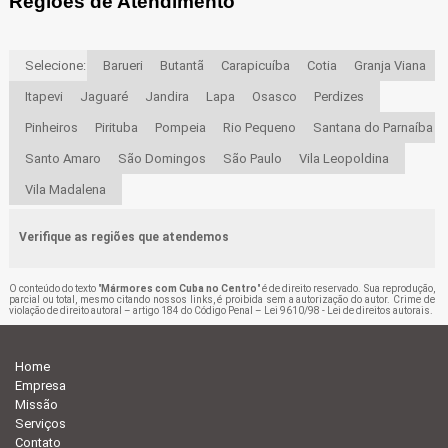
Regiões de Atendimento
Selecione:
Barueri
Butantã
Carapicuíba
Cotia
Granja Viana
Itapevi
Jaguaré
Jandira
Lapa
Osasco
Perdizes
Pinheiros
Pirituba
Pompeia
Rio Pequeno
Santana do Parnaíba
Santo Amaro
São Domingos
São Paulo
Vila Leopoldina
Vila Madalena
Verifique as regiões que atendemos
O conteúdo do texto "
Mármores com Cuba no Centro
" é de direito reservado. Sua reprodução,
parcial ou total, mesmo citando nossos links, é proibida sem a autorização do autor. Crime de
violação de direito autoral – artigo 184 do Código Penal –
Lei 9610/98 - Lei de direitos autorais
.
Home
Empresa
Missão
Serviços
Contato