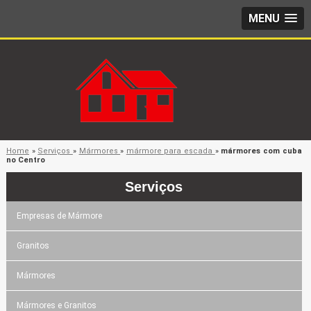
MENU
Home
»
Serviços
»
Mármores
»
mármore para escada
»
mármores com cuba
no Centro
Serviços
Empresas de Mármore
Granitos
Mármores
Mármores e Granitos