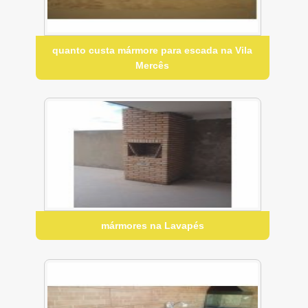
quanto custa mármore para escada na Vila
Mercês
mármores na Lavapés