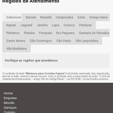
Regiões de Atendimento
Selecione:
Barueri
Butantã
Carapicuíba
Cotia
Granja Viana
Itapevi
Jaguaré
Jandira
Lapa
Osasco
Perdizes
Pinheiros
Pirituba
Pompeia
Rio Pequeno
Santana do Parnaíba
Santo Amaro
São Domingos
São Paulo
Vila Leopoldina
Vila Madalena
Verifique as regiões que atendemos
O conteúdo do texto "
Mármore para Cozinha Itapevi
" é de direito reservado. Sua reprodução,
parcial ou total, mesmo citando nossos links, é proibida sem a autorização do autor. Crime de
violação de direito autoral – artigo 184 do Código Penal –
Lei 9610/98 - Lei de direitos autorais
.
Home
Empresa
Missão
Serviços
Contato