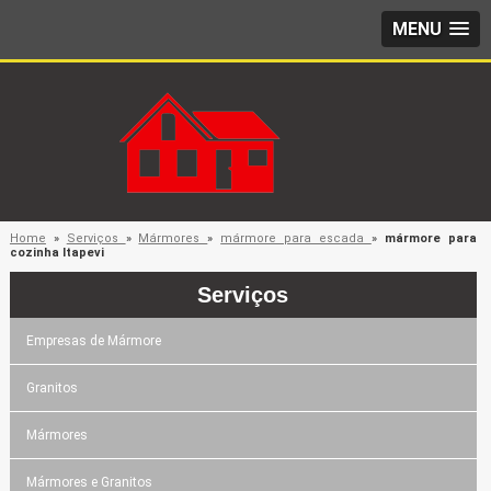
MENU
Home
»
Serviços
»
Mármores
»
mármore para escada
»
mármore para
cozinha Itapevi
Serviços
Empresas de Mármore
Granitos
Mármores
Mármores e Granitos