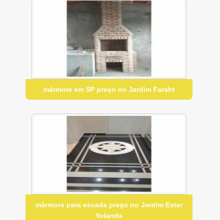
mármore em SP preço no Jardim Faraht
mármore para escada preço no Jardim Ester
Yolanda