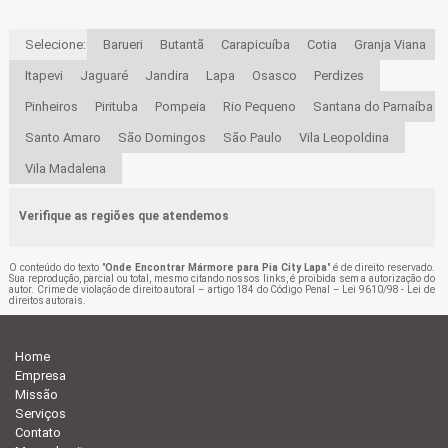
Selecione:
Barueri
Butantã
Carapicuíba
Cotia
Granja Viana
Itapevi
Jaguaré
Jandira
Lapa
Osasco
Perdizes
Pinheiros
Pirituba
Pompeia
Rio Pequeno
Santana do Parnaíba
Santo Amaro
São Domingos
São Paulo
Vila Leopoldina
Vila Madalena
Verifique as regiões que atendemos
O conteúdo do texto "
Onde Encontrar Mármore para Pia City Lapa
" é de direito reservado.
Sua reprodução, parcial ou total, mesmo citando nossos links, é proibida sem a autorização do
autor. Crime de violação de direito autoral – artigo 184 do Código Penal –
Lei 9610/98 - Lei de
direitos autorais
.
Home
Empresa
Missão
Serviços
Contato