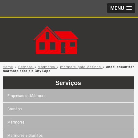
MENU
Home
»
Serviços
»
Mármores
»
mármore para cozinha
»
onde encontrar
mármore para pia City Lapa
Serviços
Empresas de Mármore
Granitos
Mármores
Mármores e Granitos