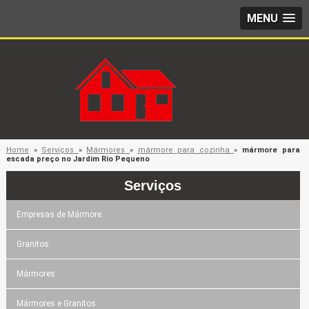
MENU
Home
»
Serviços
»
Mármores
»
mármore para cozinha
»
mármore para
escada preço no Jardim Rio Pequeno
Serviços
Empresas de Mármore
Granitos
Mármores
Mármores e Granitos