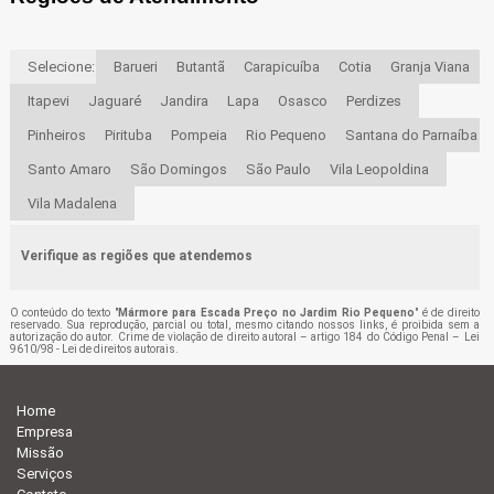
Selecione:
Barueri
Butantã
Carapicuíba
Cotia
Granja Viana
Itapevi
Jaguaré
Jandira
Lapa
Osasco
Perdizes
Pinheiros
Pirituba
Pompeia
Rio Pequeno
Santana do Parnaíba
Santo Amaro
São Domingos
São Paulo
Vila Leopoldina
Vila Madalena
Verifique as regiões que atendemos
O conteúdo do texto "
Mármore para Escada Preço no Jardim Rio Pequeno
" é de direito
reservado. Sua reprodução, parcial ou total, mesmo citando nossos links, é proibida sem a
autorização do autor. Crime de violação de direito autoral – artigo 184 do Código Penal –
Lei
9610/98 - Lei de direitos autorais
.
Home
Empresa
Missão
Serviços