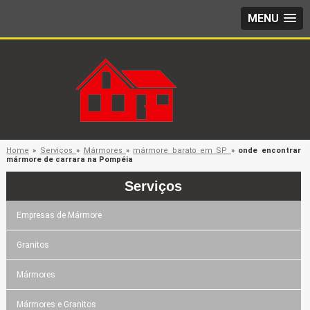
MENU
Home
»
Serviços
»
Mármores
»
mármore barato em SP
»
onde encontrar
mármore de carrara na Pompéia
Serviços
Empresas de Mármore
Granitos
Mármores
Mármores e Granitos