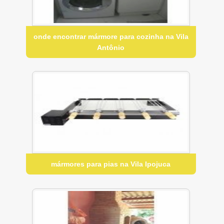
onde encontrar mármore para cozinha na Vila
Antônio
mármores para pias na Vila Ipojuca