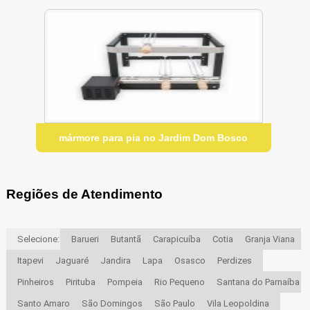
mármore para pia no Jardim Dom Bosco
Regiões de Atendimento
Selecione:
Barueri
Butantã
Carapicuíba
Cotia
Granja Viana
Itapevi
Jaguaré
Jandira
Lapa
Osasco
Perdizes
Pinheiros
Pirituba
Pompeia
Rio Pequeno
Santana do Parnaíba
Santo Amaro
São Domingos
São Paulo
Vila Leopoldina