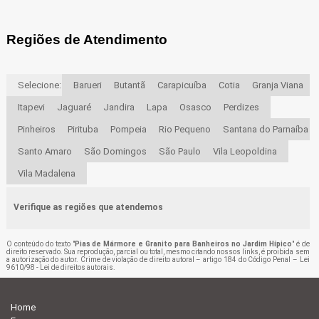
Regiões de Atendimento
Selecione:
Barueri
Butantã
Carapicuíba
Cotia
Granja Viana
Itapevi
Jaguaré
Jandira
Lapa
Osasco
Perdizes
Pinheiros
Pirituba
Pompeia
Rio Pequeno
Santana do Parnaíba
Santo Amaro
São Domingos
São Paulo
Vila Leopoldina
Vila Madalena
Verifique as regiões que atendemos
O conteúdo do texto "
Pias de Mármore e Granito para Banheiros no Jardim Hípico
" é de
direito reservado. Sua reprodução, parcial ou total, mesmo citando nossos links, é proibida sem
a autorização do autor. Crime de violação de direito autoral – artigo 184 do Código Penal –
Lei
9610/98 - Lei de direitos autorais
.
Home