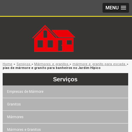
MENU
Home
»
Serviços
»
Mármores e granitos
»
mármore e granito para escada
»
pias de mármore e granito para banheiros no Jardim Hípico
Serviços
Empresas de Mármore
Granitos
Mármores
Mármores e Granitos