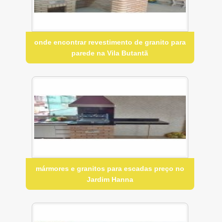
onde encontrar revestimento de granito para
parede na Vila Butantã
mármores e granitos para escadas preço no
Jardim Hanna