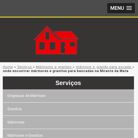
MENU
Home
»
Serviços
»
Mármores e granitos
»
mármore e granito para escada
»
onde encontrar mármores e granitos para bancadas na Mirante da Mata
Serviços
Empresas de Mármore
Granitos
Mármores
Mármores e Granitos