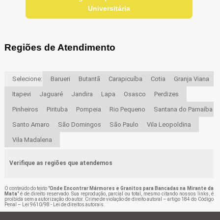
Universitária
Regiões de Atendimento
Selecione:
Barueri
Butantã
Carapicuíba
Cotia
Granja Viana
Itapevi
Jaguaré
Jandira
Lapa
Osasco
Perdizes
Pinheiros
Pirituba
Pompeia
Rio Pequeno
Santana do Parnaíba
Santo Amaro
São Domingos
São Paulo
Vila Leopoldina
Vila Madalena
Verifique as regiões que atendemos
O conteúdo do texto "
Onde Encontrar Mármores e Granitos para Bancadas na Mirante da
Mata
" é de direito reservado. Sua reprodução, parcial ou total, mesmo citando nossos links, é
proibida sem a autorização do autor. Crime de violação de direito autoral – artigo 184 do Código
Penal –
Lei 9610/98 - Lei de direitos autorais
.