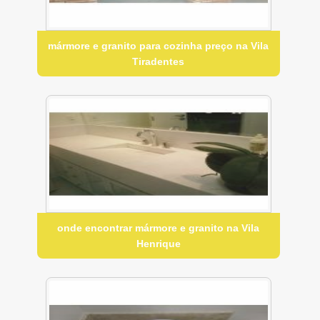
mármore e granito para cozinha preço na Vila
Tiradentes
onde encontrar mármore e granito na Vila
Henrique