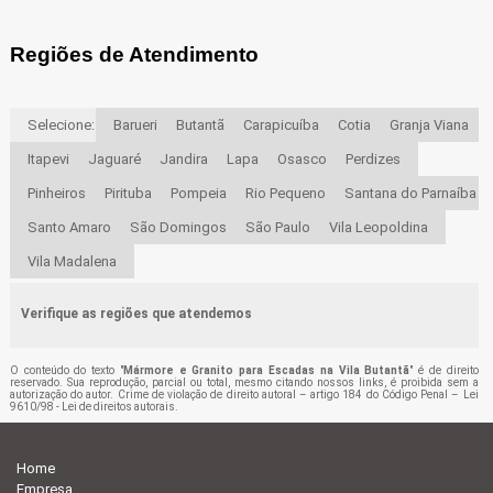
Regiões de Atendimento
Selecione:
Barueri
Butantã
Carapicuíba
Cotia
Granja Viana
Itapevi
Jaguaré
Jandira
Lapa
Osasco
Perdizes
Pinheiros
Pirituba
Pompeia
Rio Pequeno
Santana do Parnaíba
Santo Amaro
São Domingos
São Paulo
Vila Leopoldina
Vila Madalena
Verifique as regiões que atendemos
O conteúdo do texto "
Mármore e Granito para Escadas na Vila Butantã
" é de direito
reservado. Sua reprodução, parcial ou total, mesmo citando nossos links, é proibida sem a
autorização do autor. Crime de violação de direito autoral – artigo 184 do Código Penal –
Lei
9610/98 - Lei de direitos autorais
.
Home
Empresa