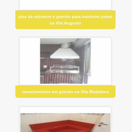
pias de mármore e granito para banheiro preço
na Vila Augusto
revestimentos em granito na Vila Madalena