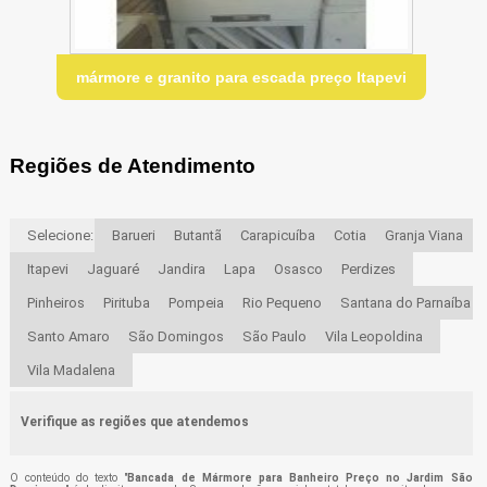
mármore e granito para escada preço Itapevi
Regiões de Atendimento
Selecione:
Barueri
Butantã
Carapicuíba
Cotia
Granja Viana
Itapevi
Jaguaré
Jandira
Lapa
Osasco
Perdizes
Pinheiros
Pirituba
Pompeia
Rio Pequeno
Santana do Parnaíba
Santo Amaro
São Domingos
São Paulo
Vila Leopoldina
Vila Madalena
Verifique as regiões que atendemos
O conteúdo do texto "
Bancada de Mármore para Banheiro Preço no Jardim São