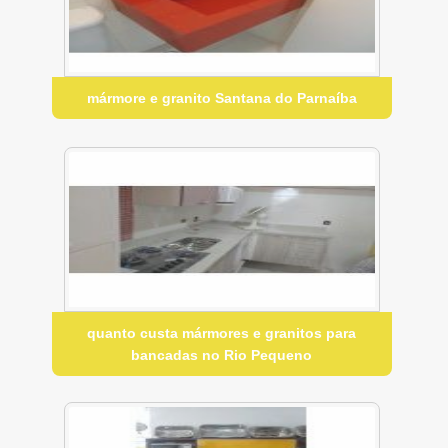
mármore e granito Santana do Parnaíba
quanto custa mármores e granitos para
bancadas no Rio Pequeno