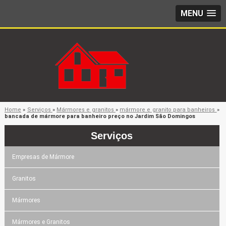
MENU
Home
»
Serviços
»
Mármores e granitos
»
mármore e granito para banheiros
»
bancada de mármore para banheiro preço no Jardim São Domingos
Serviços
Empresas de Mármore
Granitos
Mármores
Mármores e Granitos