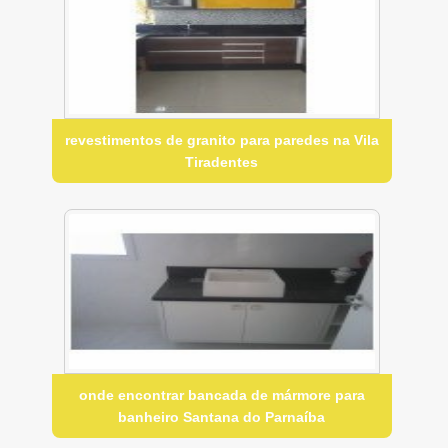
revestimentos de granito para paredes na Vila
Tiradentes
onde encontrar bancada de mármore para
banheiro Santana do Parnaíba