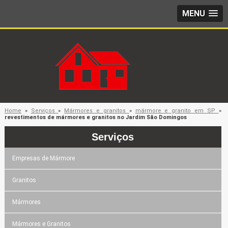
MENU
Home
»
Serviços
»
Mármores e granitos
»
mármore e granito em SP
»
revestimentos de mármores e granitos no Jardim São Domingos
Serviços
Empresas de Mármore
Granitos
Mármores
Mármores e Granitos