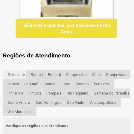
mármores e granitos para bancadas na Rio
Cotia
Regiões de Atendimento
Selecione:
Barueri
Butantã
Carapicuíba
Cotia
Granja Viana
Itapevi
Jaguaré
Jandira
Lapa
Osasco
Perdizes
Pinheiros
Pirituba
Pompeia
Rio Pequeno
Santana do Parnaíba
Santo Amaro
São Domingos
São Paulo
Vila Leopoldina
Vila Madalena
Verifique as regiões que atendemos