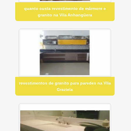
quanto custa revestimento de mármore e
granito na Vila Anhangüera
revestimentos de granito para paredes na Vila
Graziela