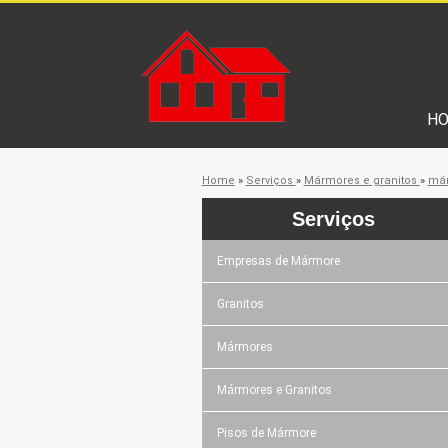
H
Home
»
Serviços
»
Mármores e granitos
»
már
Serviços
Empresas de Mármore
Granitos
Mármores
Mármores e Granitos
Pisos de Mármore