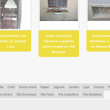
vestimentos em
onde encontrar
revestime
anito no Jardim
mármore e granito
mármores e 
Lina
para escada na Vila
na Várzea 
Romana
íba
Cotia
Granja Viana
Itapevi
Jaguaré
Jandira
Lapa
Osasco
P
to Amaro
São Domingos
São Paulo
Vila Leopoldina
Vila Madalena