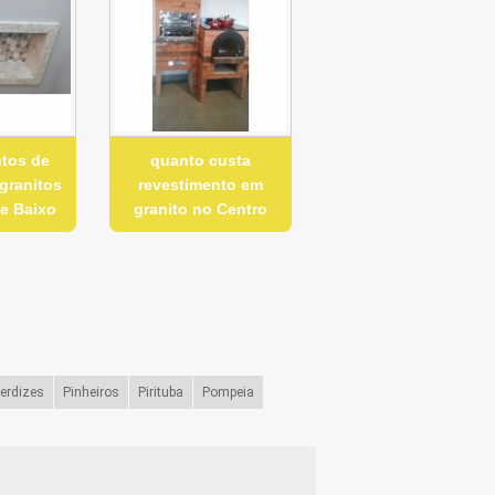
ntos de
quanto custa
granitos
revestimento em
de Baixo
granito no Centro
erdizes
Pinheiros
Pirituba
Pompeia