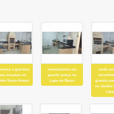
mores e granitos
revestimento em
onde en
ara escadas no
granito preço na
revestim
rdim Santo Amaro
Lapa de Baixo
granito pa
no Jardim
Líb