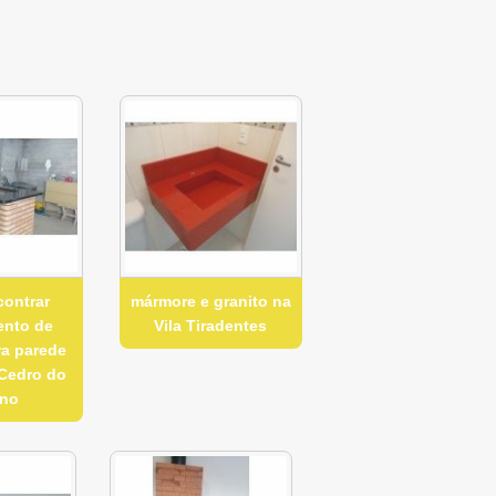
contrar
mármore e granito na
ento de
Vila Tiradentes
ra parede
 Cedro do
ano