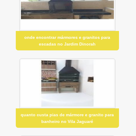
onde encontrar mármores e granitos para
escadas no Jardim Dinorah
quanto custa pias de mármore e granito para
banheiro no Vila Jaguaré