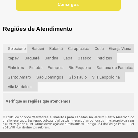
Camargos
Regiões de Atendimento
Selecione:
Barueri
Butantã
Carapicuíba
Cotia
Granja Viana
Itapevi
Jaguaré
Jandira
Lapa
Osasco
Perdizes
Pinheiros
Pirituba
Pompeia
Rio Pequeno
Santana do Parnaíba
Santo Amaro
São Domingos
São Paulo
Vila Leopoldina
Vila Madalena
Verifique as regiões que atendemos
O conteúdo do texto "
Mármores e Granitos para Escadas no Jardim Santo Amaro
" é de
direito reservado. Sua reprodução, parcial ou total, mesmo citando nossos links, é proibida sem
a autorização do autor. Crime de violação de direito autoral – artigo 184 do Código Penal –
Lei
9610/98 - Lei de direitos autorais
.