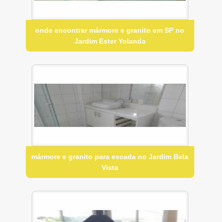
onde encontrar mármore e granito em SP no
Jardim Ester Yolanda
mármore e granito para escada no Jardim Bela
Vista