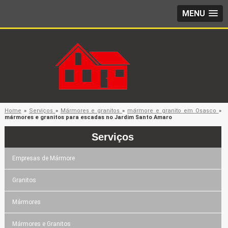
MENU
Home
»
Serviços
»
Mármores e granitos
»
mármore e granito em Osasco
»
mármores e granitos para escadas no Jardim Santo Amaro
Serviços
Empresas de Mármore
Granitos
Mármores
Mármores e Granitos