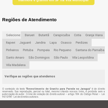
Regiões de Atendimento
Selecione:
Barueri
Butantã
Carapicuíba
Cotia
Granja Viana
Itapevi
Jaguaré
Jandira
Lapa
Osasco
Perdizes
Pinheiros
Pirituba
Pompeia
Rio Pequeno
Santana do Parnaíba
Santo Amaro
São Domingos
São Paulo
Vila Leopoldina
Vila Madalena
Verifique as regiões que atendemos
O conteúdo do texto "
Revestimento de Granito para Parede no Jaraguá
" é de direito
reservado. Sua reprodução, parcial ou total, mesmo citando nossos links, é proibida sem a
autorização do autor. Crime de violação de direito autoral – artigo 184 do Código Penal –
Lei
9610/98 - Lei de direitos autorais
.