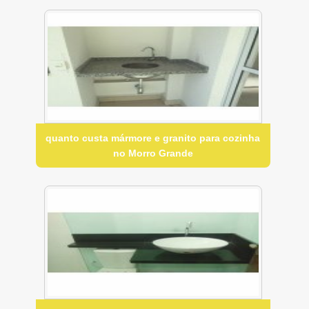
quanto custa mármore e granito para cozinha
no Morro Grande