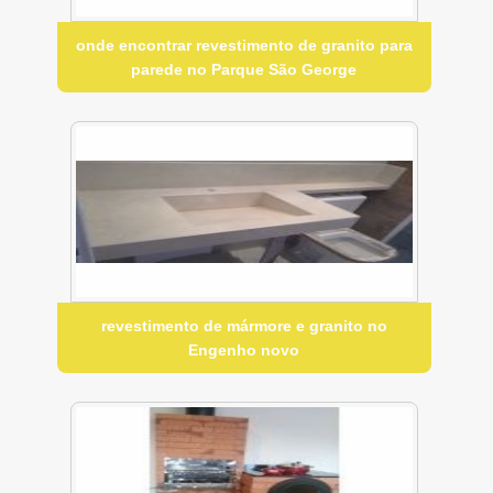
onde encontrar revestimento de granito para
parede no Parque São George
revestimento de mármore e granito no
Engenho novo