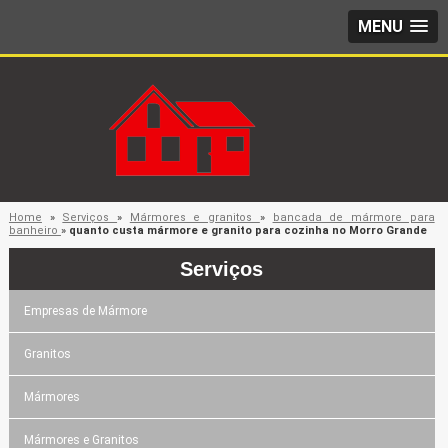
MENU
Home
»
Serviços
»
Mármores e granitos
»
bancada de mármore para
banheiro
»
quanto custa mármore e granito para cozinha no Morro Grande
Serviços
Empresas de Mármore
Granitos
Mármores
Mármores e Granitos