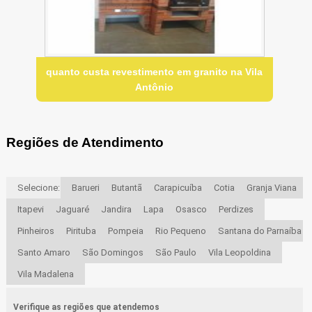
quanto custa revestimento em granito na Vila
Antônio
Regiões de Atendimento
Selecione:
Barueri
Butantã
Carapicuíba
Cotia
Granja Viana
Itapevi
Jaguaré
Jandira
Lapa
Osasco
Perdizes
Pinheiros
Pirituba
Pompeia
Rio Pequeno
Santana do Parnaíba
Santo Amaro
São Domingos
São Paulo
Vila Leopoldina
Vila Madalena
Verifique as regiões que atendemos