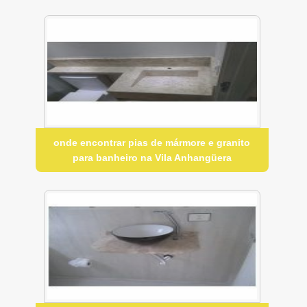
onde encontrar pias de mármore e granito
para banheiro na Vila Anhangüera