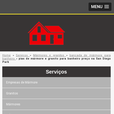
MENU
Home
»
Serviços
»
Mármores e granitos
»
bancada de mármore para
banheiro
»
pias de mármore e granito para banheiro preço na San Diego
Park
Serviços
Empresas de Mármore
Granitos
Mármores