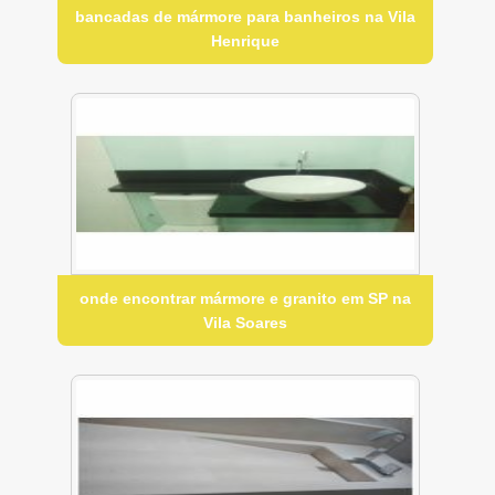
bancadas de mármore para banheiros na Vila
Henrique
onde encontrar mármore e granito em SP na
Vila Soares