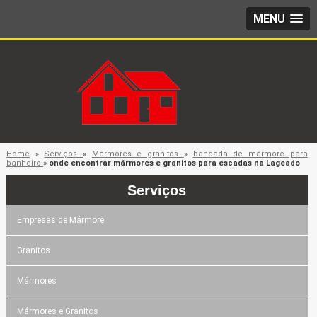
MENU
Home
»
Serviços
»
Mármores e granitos
»
bancada de mármore para
banheiro
»
onde encontrar mármores e granitos para escadas na Lageado
Serviços
Empresas de Mármore
Granitos
Mármores
Mármores e Granitos