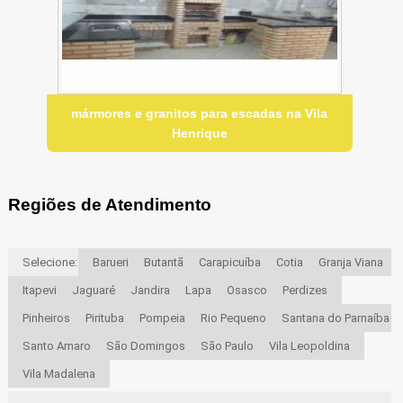
mármores e granitos para escadas na Vila
Henrique
Regiões de Atendimento
Selecione:
Barueri
Butantã
Carapicuíba
Cotia
Granja Viana
Itapevi
Jaguaré
Jandira
Lapa
Osasco
Perdizes
Pinheiros
Pirituba
Pompeia
Rio Pequeno
Santana do Parnaíba
Santo Amaro
São Domingos
São Paulo
Vila Leopoldina
Vila Madalena