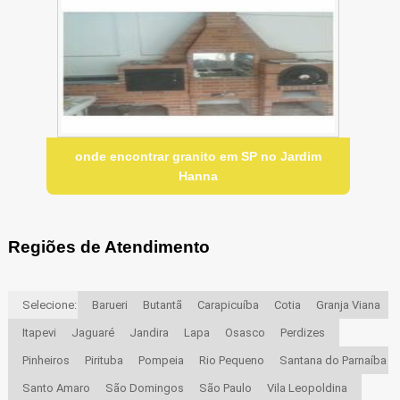
onde encontrar granito em SP no Jardim
Hanna
Regiões de Atendimento
Selecione:
Barueri
Butantã
Carapicuíba
Cotia
Granja Viana
Itapevi
Jaguaré
Jandira
Lapa
Osasco
Perdizes
Pinheiros
Pirituba
Pompeia
Rio Pequeno
Santana do Parnaíba
Santo Amaro
São Domingos
São Paulo
Vila Leopoldina