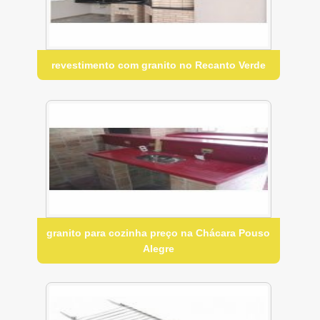
revestimento com granito no Recanto Verde
granito para cozinha preço na Chácara Pouso
Alegre