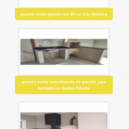
quanto custa granito em SP no City América
quanto custa revestimento de granito para
fachada no Jardim Flórida