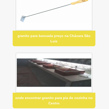
granito para bancada preço na Chácara São
Luiz
onde encontrar granito para pia de cozinha no
Centro