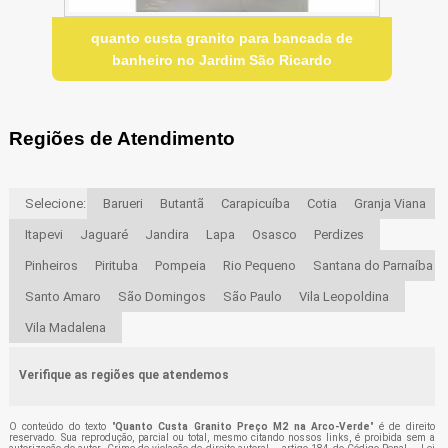
quanto custa granito para bancada de
banheiro no Jardim São Ricardo
Regiões de Atendimento
Selecione:
Barueri
Butantã
Carapicuíba
Cotia
Granja Viana
Itapevi
Jaguaré
Jandira
Lapa
Osasco
Perdizes
Pinheiros
Pirituba
Pompeia
Rio Pequeno
Santana do Parnaíba
Santo Amaro
São Domingos
São Paulo
Vila Leopoldina
Vila Madalena
Verifique as regiões que atendemos
O conteúdo do texto "
Quanto Custa Granito Preço M2 na Arco-Verde
" é de direito
reservado. Sua reprodução, parcial ou total, mesmo citando nossos links, é proibida sem a