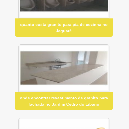
quanto custa granito para pia de cozinha no
Jaguaré
onde encontrar revestimento de granito para
fachada no Jardim Cedro do Líbano