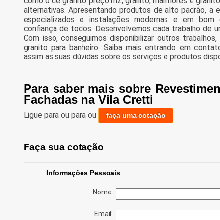
como o de granito preço m2, granito, marmores e granito
alternativas. Apresentando produtos de alto padrão, a 
especializados e instalações modernas e em bom 
confiança de todos. Desenvolvemos cada trabalho de uma
Com isso, conseguimos disponibilizar outros trabalho
granito para banheiro. Saiba mais entrando em conta
assim as suas dúvidas sobre os serviços e produtos dispo
Para saber mais sobre Revestimen
Fachadas na Vila Cretti
Ligue para
ou para
ou
faça uma cotação
Faça sua cotação
Informações Pessoais
Nome:
Email: