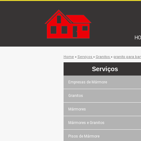
H
Home
»
Serviços
»
Granitos
»
granito para ba
Serviços
Empresas de Mármore
Granitos
Mármores
Mármores e Granitos
Pisos de Mármore