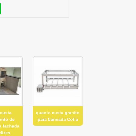
 custa
quanto custa granito
ento de
para bancada Cotia
a fachada
dizes