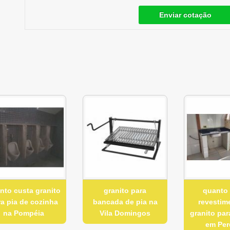
Enviar cotação
nto custa granito
granito para
quanto
ra pia de cozinha
bancada de pia na
revestim
na Pompéia
Vila Domingos
granito par
em Per