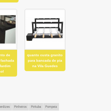
nto de
quanto custa granito
a fachada
para bancada de pia
Jardim
na Vila Guedes
sol
erdizes
Pinheiros
Pirituba
Pompeia