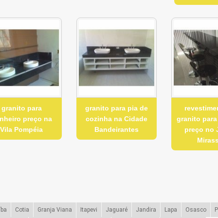
granito para
granito para pia de
revestime
nheiro preço na
cozinha na Cidade
granito par
Vila Pompéia
Bandeirantes
preço no 
Miras
íba
Cotia
Granja Viana
Itapevi
Jaguaré
Jandira
Lapa
Osasco
P